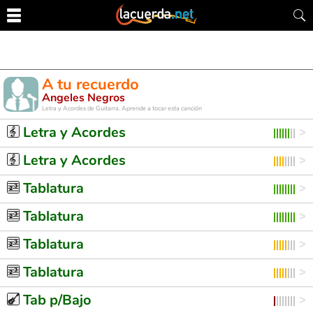
A tu recuerdo
Angeles Negros
Letra y Acordes de Guitarra. Aprende a tocar esta canción
Letra y Acordes
Letra y Acordes
Tablatura
Tablatura
Tablatura
Tablatura
Tab p/Bajo