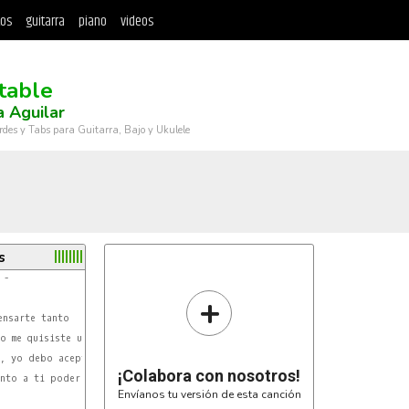
tos
guitarra
piano
videos
itable
 Aguilar
rdes y Tabs para Guitarra, Bajo y Ukulele
s
 -

+
nsarte tanto

o me quisiste un rato

, yo debo aceptar

¡Colabora con nosotros!
nto a ti poder estar

Envíanos tu versión de esta canción