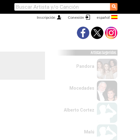
⚲
Inscripción
Conexión
Artistas Sugeridos
Pandora
Mocedades
Alberto Cortez
Malú