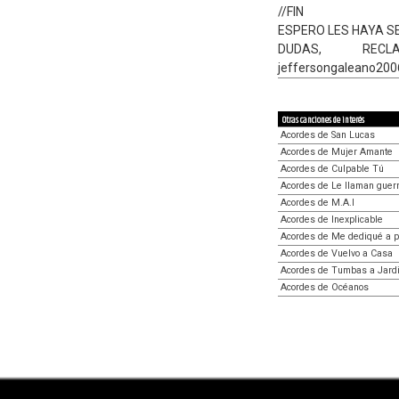
//FIN
ESPERO LES HAYA S
DUDAS, RE
jeffersongaleano20
Otras canciones de interés
Acordes de San Lucas
Acordes de Mujer Amante
Acordes de Culpable Tú
Acordes de Le llaman guer
Acordes de M.A.I
Acordes de Inexplicable
Acordes de Me dediqué a p
Acordes de Vuelvo a Casa
Acordes de Tumbas a Jard
Acordes de Océanos