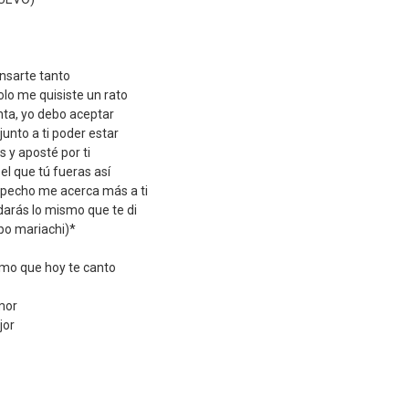
ensarte tanto
lo me quisiste un rato
ta, yo debo aceptar
unto a ti poder estar
 y aposté por ti
l que tú fueras así
especho me acerca más a ti
arás lo mismo que te di
po mariachi)*
smo que hoy te canto
mor
jor