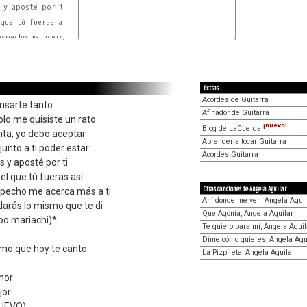
 y aposté por ti

que tú fueras así

specho me acerca más a ti

Extras
Acordes de Guitarra
ensarte tanto
Afinador de Guitarra
lo me quisiste un rato
¡nuevo!
Blog de LaCuerda
ta, yo debo aceptar
Aprender a tocar Guitarra
unto a ti poder estar
Acordes Guitarra
 y aposté por ti
l que tú fueras así
Otras canciones de Angela Aguilar
especho me acerca más a ti
Ahí donde me ven, Angela Aguil
arás lo mismo que te di
Que Agonía, Angela Aguilar
po mariachi)*
Te quiero para mí, Angela Aguil
Dime cómo quieres, Angela Agu
smo que hoy te canto
La Pizpireta, Angela Aguilar
mor
jor
NUEVO)