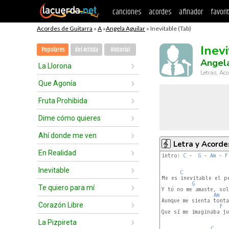
canciones
acordes
afinador
favori
Acordes de Guitarra
»
A
»
Angela Aguilar
» Inevitable (Tab)
Inev
Populares
del Artista
Historial
Angela
La Llorona
Letras, Aco
Que Agonía
Fruta Prohibida
Dime cómo quieres
Ahí donde me ven
Letra y Acorde
En Realidad
intro: 
C
 -  
G
 - 
Am
 - 
F
Inevitable
C
Me es inevitable el pe
G
Te quiero para mí
Y tú no me amaste, sol
Am
Aunque me sienta tonta
Corazón Libre
F
Que sí me imaginaba ju
La Pizpireta
C