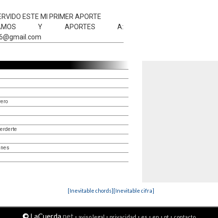
ERVIDO ESTE MI PRIMER APORTE
CLAMOS Y APORTES A:
06@gmail.com
rero
erderte
ines
[Inevitable chords]
[Inevitable cifra]
©
LaCuerda
.net
·
·
·
·
·
·
aviso legal
privacidad
es
en
pt
contacto