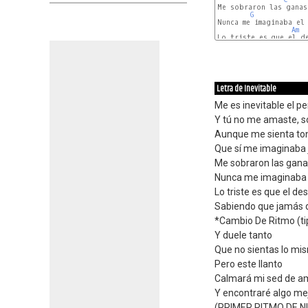
Me sobraron las ganas
G
Nunca me imaginaba el 
Am
Lo triste es que el de
F
Letra de Inevitable
Me es inevitable el p
Y tú no me amaste, so
Aunque me sienta ton
Que sí me imaginaba j
Me sobraron las ganas
Nunca me imaginaba e
Lo triste es que el d
Sabiendo que jamás d
*Cambio De Ritmo (ti
Y duele tanto
Que no sientas lo mi
Pero este llanto
Calmará mi sed de a
Y encontraré algo me
(PRIMER RITMO DE 