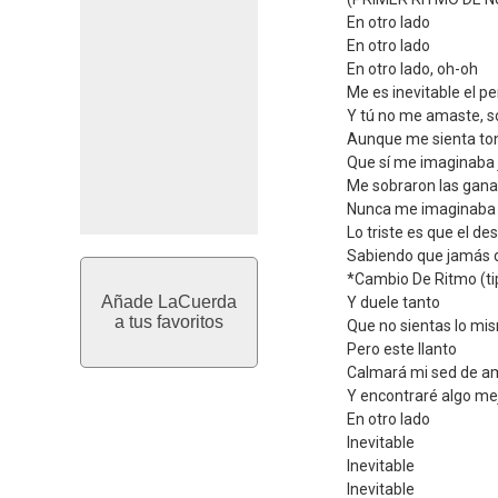
En otro lado
En otro lado
En otro lado, oh-oh
Me es inevitable el p
Y tú no me amaste, so
Aunque me sienta ton
Que sí me imaginaba j
Me sobraron las ganas
Nunca me imaginaba e
Lo triste es que el d
Sabiendo que jamás d
*Cambio De Ritmo (ti
Añade LaCuerda
Y duele tanto
a tus favoritos
Que no sientas lo mi
Pero este llanto
Calmará mi sed de a
Y encontraré algo me
En otro lado
Inevitable
Inevitable
Inevitable