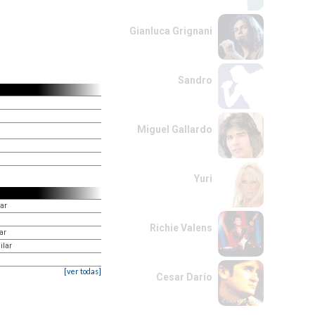
Gianluca Grignani
Sandro
Miguel Gallardo
Yuri
ar
Richie Valens
ar
ilar
[ver todas]
Cesar Darío