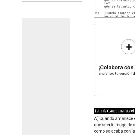
LA9
             
     que se levanta, c
B)   Cuando amanece el
     en el mitín de la
+
¡Colabora con
Envíanos tu versión d
Letra de Cuando amanece el 
A) Cuando amanece el
que suerte tengo de s
como se acaba con la