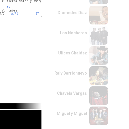
 mi tierra dolor y amargura.

    
A9
 al hombre

Diomedes Diaz
9/G    
A/F#
E7
Los Nocheros
Ulices Chaidez
Raly Barrionuevo
Chavela Vargas
Miguel y Miguel