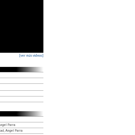
[ver más videos]
Angel Parra
rtad, Angel Parra