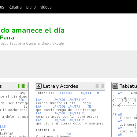
tos
guitarra
piano
videos
do amanece el día
Parra
rdes y Tabs para Guitarra, Bajo y Ukulele
s
Letra y Acordes
Tablatu
          La9/Sol

Intro: 
LA*
 - 
LA*/SOL
 - 
LA*/FA#
 - 
MI
A9
     A9/
e------------
ce el día digo 

B-----0------
          
MIm
LA*
LA*/SOL
LA*/FA#
MI
G----2-2----2
de  ser testigo 

D---2---2--2-
A--0---------
             La9/Sol

LA*
LA*/SOL
LA*/FA#
MI
E---------3--
 la noche oscura

                  
MIm
LA*
LA*/SOL
LA*/FA#
MI
A
) 
A9
        
ra dolor y amargura.

    Cuando am
LA*
LA*/SOL
LA*/FA#
MI
A9
        
que dio a mi tierra dolor y amargura.

    qué suert
LA9
                    La9/Sol

A9
       A
re,

Estribillo

    como se a
La9/Fa#                       
MIm
LA
A9
        
rece y se agiganta

Y ahí veo al hombre,
