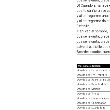
que se levanta, crece 
D) Cuando amanece el
que tu cariño crece co
y al entregarme una m
y al entregarme dolor
Estribillo
Y ahi veo al hombre,
que se levanta, crece
que se levanta, crece 
salvo el estribillo qu
Acordes usados cuerd
Otras canciones de interés
Acordes de La canción del e
Acordes de Era Tranquila
Acordes de Je ne t'aime pl
Acordes de Bala Perdida
Acordes de Mojado
Acordes de Y lo sé
Acordes de Un amor me es
Acordes de Cumpleaños
Acordes de Luz de luna