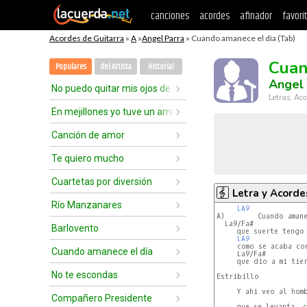
canciones
acordes
afinador
favori
Acordes de Guitarra
»
A
»
Angel Parra
» Cuando amanece el día (Tab)
Cuan
Populares
del Artista
Historial
Angel 
No puedo quitar mis ojos de tí
Letras, Aco
En mejillones yo tuve un amor
Canción de amor
Te quiero mucho
Cuartetas por diversión
Letra y Acorde
Río Manzanares
LA9
              
A)        Cuando amane
  La9/Fa#             
Barlovento
     que suerte tengo 
LA9
              
     como se acaba con
Cuando amanece el día
     La9/Fa#          
     que dio a mi tier
No te escondas
Estribillo

     Y ahi veo al homb
Compañero Presidente
                      
     que se levanta, c