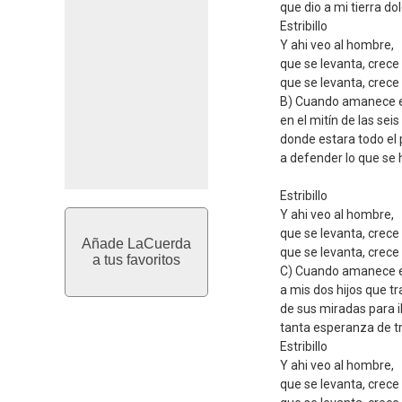
que dio a mi tierra do
Estribillo
Y ahi veo al hombre,
que se levanta, crece
que se levanta, crece 
B) Cuando amanece el
en el mitín de las seis
donde estara todo el 
a defender lo que se 
Estribillo
Y ahi veo al hombre,
que se levanta, crece
Añade LaCuerda
que se levanta, crece 
a tus favoritos
C) Cuando amanece el
a mis dos hijos que tr
de sus miradas para i
tanta esperanza de tr
Estribillo
Y ahi veo al hombre,
que se levanta, crece