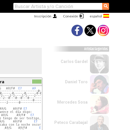
⚲
Inscripción
Conexión
Artistas Sugeridos
Carlos Gardel
ra
Daniel Toro
G   A9/F#  
E7
A9
     A9/G   A9/F#  
E7
----------------------0------0------0------0----|
0------0------0------0-0----0-0----0-0----0-0---|
-2----2-2----1-1----2---2--2---2--2---2--1---0--|
--2--0---0--0---0-------------------------------|
-------------------0----------------------------|
Mercedes Sosa
----2------0--------------3------2------0-------|
A9/G    A9/F# 
E7
anece el día digo:

 A9/G     A9/F#   
E7
e tengo de ser testigo,

9/G     A9/F#       
E7
Peteco Carabajal
caba con la noche oscura

   A9/G    A9/F#       
E7