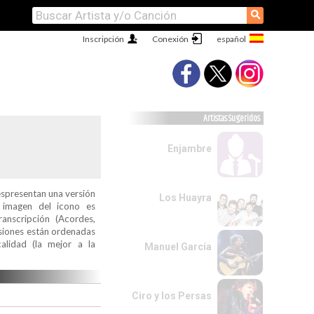
⚲
Inscripción
Conexión
Artistas Sugeridos
Enjambre
espresentan una versión
Los Huayra
a imagen del icono es
ranscripción (Acordes,
ersiones están ordenadas
alidad (la mejor a la
Manuel García
Ciro y los Persas