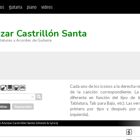
tos
guitarra
piano
videos
zar Castrillón Santa
blaturas y Acordes de Guitarra
Cada uno de los iconos a la derecha r
de la canción correspondiente. L
⚲
×
diferente en función del tipo de t
Tablatura, Tab para Bajo, etc). Las v
ético
Popularidad
primero por tipo y después por c
izquierda).
e Ancizar Castrillón Santa (chords & lyrics)