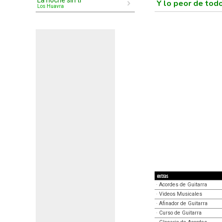
La noche sin tí
Y lo peor de tod
Los Huayra
extras
·
Acordes de Guitarra
·
Videos Musicales
·
Afinador de Guitarra
·
Curso de Guitarra