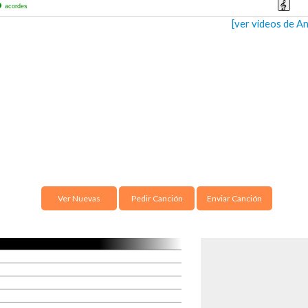
o
acordes
[ver videos de An
Ver Nuevas
Pedir Canción
Enviar Canción