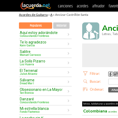
canciones
acordes
afinador
favori
Acordes de Guitarra
»
A
» Ancizar Castrillón Santa
Anci
Populares
Historial
Aquí estoy adorándote
Letras, Ta
Conquistando Fronteras
Te lo agradezco
Kany García
Salitre
Manuel Carrasco
La Solís Pizarro
Los Huayra
El Terrenal
Filtrar:
Julion Alvarez
Sálvame
Buscar:
Dread Mar I
Ordenar:
Obsesionario en La Mayor
Alfab
Tan Bionica
Danzaré
Conquistando Fronteras
letras, tablaturas y acordes d
Mi estrella blanca
Colombiana
Fondo Flamenco
acordes