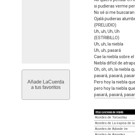
si pudieras verme per
No sé si me buscaran
Ojalá pudieras alumbr
(PRELUDIO)
Uh, uh, Uh, Uh
(ESTRIBILLO)
Uh, uh, la niebla
Uh, uh, pasará
Cae la niebla sobre el
Niebla difícil de atrap
Oh, oh, oh, la niebla 
pasará, pasará, pasar
Añade LaCuerda
Pero hoy la niebla qu
a tus favoritos
pero hoy la niebla qu
pasará, pasará, pasará
Otras canciones de interés
Acordes de Torcasitay
Acordes de La espina de la 
Acordes de Adonde Ire
Acordes de Amantes