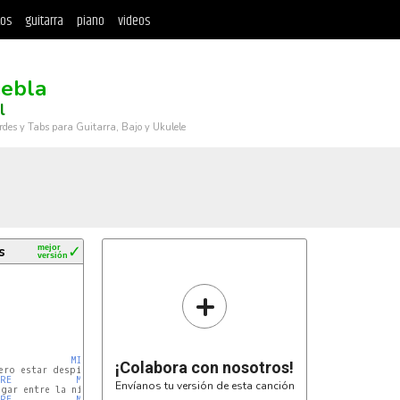
tos
guitarra
piano
videos
iebla
l
rdes y Tabs para Guitarra, Bajo y Ukulele
s
mejor
✓
versión
+
MI
¡Colabora con nosotros!
ero estar despierta

RE
MI
Envíanos tu versión de esta canción
gar entre la niebla

RE
MI