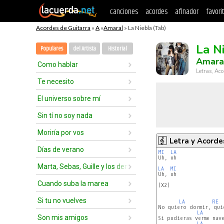
canciones
acordes
afinador
favori
Acordes de Guitarra
»
A
»
Amaral
» La Niebla (Tab)
La N
Populares
del Artista
Historial
Amara
Como hablar
Letras, Aco
Te necesito
El universo sobre mí
Sin tí no soy nada
Moriría por vos
Letra y Acorde
Días de verano
MI
LA
Uh, uh

Marta, Sebas, Guille y los demás
LA
MI
Uh, uh

Cuando suba la marea
(X2)

Si tu no vuelves
LA
RE
No quiero dormir, qui
LA
Son mis amigos
Si pudieras verme nave
LA