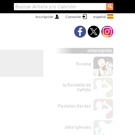
⚲
Inscripción
Conexión
Artistas Sugeridos
Rosana
la Rondalla de
Saltillo
Pasteles Verdes
Julio Iglesias