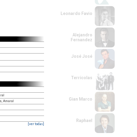
Leonardo Favio
Alejandro
Fernandez
José José
Terrícolas
ral
Gian Marco
ás, Amaral
Raphael
[ver todas]