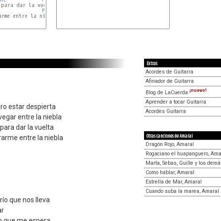
para dar la vuelta

E
MI
rme entre la niebla

Extras
Acordes de Guitarra
Afinador de Guitarra
¡nuevo!
Blog de LaCuerda
Aprender a tocar Guitarra
ero estar despierta
Acordes Guitarra
egar entre la niebla
para dar la vuelta
Otras canciones de Amaral
arme entre la niebla
Dragón Rojo, Amaral
Rogaciano el huapanguero, Ama
Marta, Sebas, Guille y los dem
Como hablar, Amaral
Estrella de Mar, Amaral
Cuando suba la marea, Amaral
 río que nos lleva
ar
lo que me espera