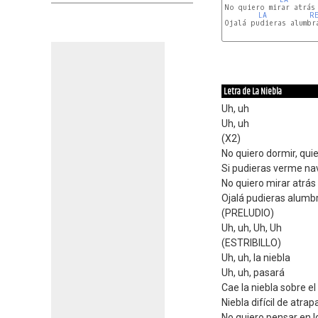
No quiero mirar atrás 
LA
R
Ojalá pudieras alumbra
Letra de La Niebla
Uh, uh
Uh, uh
(X2)
No quiero dormir, qui
Si pudieras verme nav
No quiero mirar atrás 
Ojalá pudieras alumbr
(PRELUDIO)
Uh, uh, Uh, Uh
(ESTRIBILLO)
Uh, uh, la niebla
Uh, uh, pasará
Cae la niebla sobre el
Niebla difícil de atrap
No quiero pensar en 