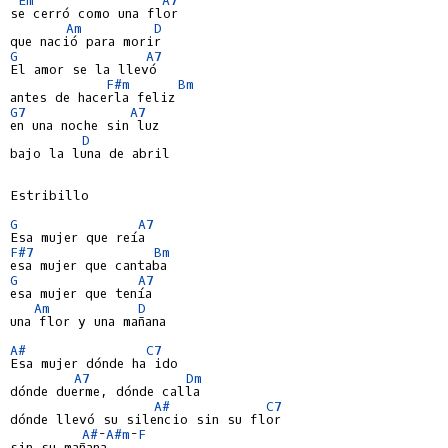
se cerró como una flor

Am
D
G
A7
El amor se la llevó

F#m
Bm
G7
A7
en una noche sin luz

D
bajo la luna de abril

Estribillo

G
A7
F#7
Bm
G
A7
esa mujer que tenía

Am
D
una flor y una mañana

A#
C7
Esa mujer dónde ha ido

A7
Dm
dónde duerme, dónde calla

A#
C7
dónde llevó su silencio sin su flor

A#
-
A#m
-
F
sin su mañana
