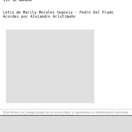
Letra de Marily Morales Segovia - Pedro Del Prado

Acordes por Alejandro Aristimuño

Este fichero es trabajo propio de su transcriptor y representa su interpretación personal
de la canción. El material contenido en esta página es
para exclusivo uso privado, por lo que se prohibe su reproducción o retransmisión, así
como su uso para fines comerciales.