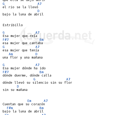
G
A7
el rio se la llevó

D
bajo la luna de abril

Estribillo

G
A7
F#7
Bm
G
A7
esa mujer que tenía

Am
D
una flor y una mañana

G
A7
F#7
Bm
dónde duerme, dónde calla

G
A7
dónde llevó su silencio sin su flor

D
sin su mañana

Em
A7
Cuentan que su corazón

F#m
Bm
bajo la luna de abril

Em
A7