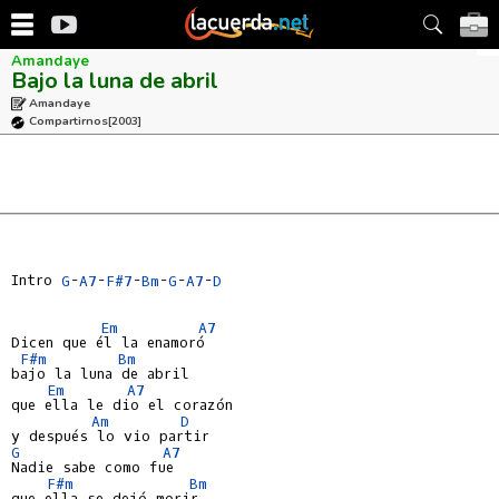
Amandaye
Bajo la luna de abril
Amandaye
Compartirnos
[2003]
Intro 
G
-
A7
-
F#7
-
Bm
-
G
-
A7
-
D
Em
A7
Dicen que él la enamoró

F#m
Bm
bajo la luna de abril

Em
A7
que ella le dio el corazón

Am
D
G
A7
Nadie sabe como fue

F#m
Bm