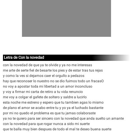
Letra de Con la novedad
con la novedad de que ya te olvide y ya no me interesas
me arte de serte fiel de besarte los pies y de estar tras tus rejas
y como la ves si dejamos caer el orgullo a pedazos
hay que reconoser lo nuestro no se dio fuimos todo un fracasO
no voy a apostar toda mi libertad a un amor inconcluso
y voy a firmar mi carta de retiro a tu vida renuncio
me voy a colgar el gafete de soltero y saldre a lucirlo
esta noche me estreno y espero que tu tambien agas lo mismo
de plano el amor se acabo entre tu y yo ya el luchado bastante
por mi no quedo el problema es que tu jamas colaboraste
ya no te quiero para ser sincero con la novedad que anda suelto un amante
con la novedad para que rogar nunca a sido mi suerte
que te balla muy bien despues de todo el mal te deseo buena suerte