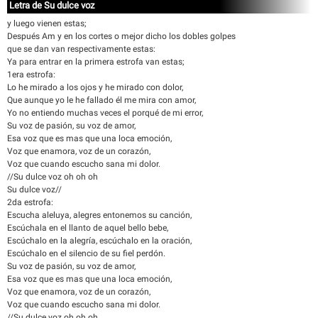
Letra de Su dulce voz
y luego vienen estas;
Después Am y en los cortes o mejor dicho los dobles golpes
que se dan van respectivamente estas:
Ya para entrar en la primera estrofa van estas;
1era estrofa:
Lo he mirado a los ojos y he mirado con dolor,
Que aunque yo le he fallado él me mira con amor,
Yo no entiendo muchas veces el porqué de mi error,
Su voz de pasión, su voz de amor,
Esa voz que es mas que una loca emoción,
Voz que enamora, voz de un corazón,
Voz que cuando escucho sana mi dolor.
//Su dulce voz oh oh oh
Su dulce voz//
2da estrofa:
Escucha aleluya, alegres entonemos su canción,
Escúchala en el llanto de aquel bello bebe,
Escúchalo en la alegría, escúchalo en la oración,
Escúchalo en el silencio de su fiel perdón.
Su voz de pasión, su voz de amor,
Esa voz que es mas que una loca emoción,
Voz que enamora, voz de un corazón,
Voz que cuando escucho sana mi dolor.
//Su dulce voz oh oh oh