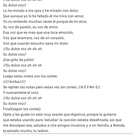
Su dulce voz//
Lo he mirado a los ojos y he mirado con dolor,
Que aunque yo le he fallado él me mira con amor,
Yo no entiendo muchas veces el porqué de mi error,
Su voz de pasión, su voz de amor,
Esa voz que es mas que una loca emoción,
Voz que enamora, voz de un corazón,
Voz que cuando escucho sana mi dolor.
//Su dulce voz oh oh oh
Su dulce voz//
¡Ese grito de jubilo!
//Su dulce voz oh oh oh
Su dulce voz//
Luego estas notas con los cortes:
/////Arriba/////
Se repiten las notas pero estas vez sin cortes: //A E F#m E//
Y nuevamente el coro:
//Su dulce voz oh oh oh
Su dulce voz//
Final(según los cortes):
Ojala y les guste no está muy exacta que digamos, porque la guitarra
que estaba usando para 'estudiar' la canción estaba desafinada, asi que
me disculpan esa, saludos a mis amigos musicos, y a mi familia, a Brenda
te extraño mucho, tu ladron.