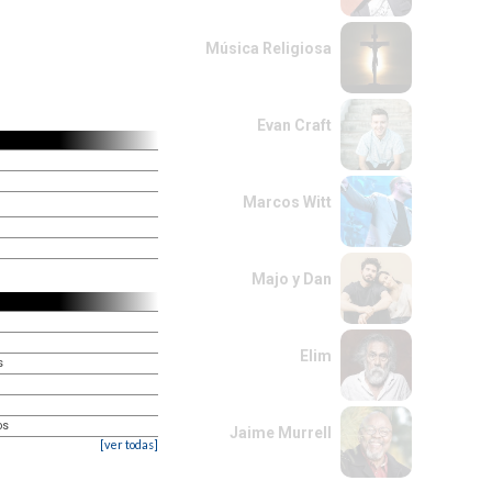
Música Religiosa
Evan Craft
Marcos Witt
Majo y Dan
Elim
s
os
Jaime Murrell
[ver todas]