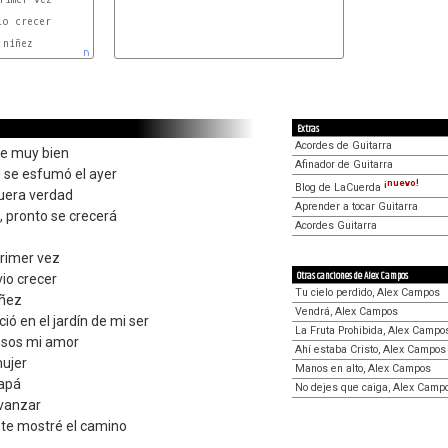
o crecer

niñez

D
Extras
Acordes de Guitarra
se muy bien
Afinador de Guitarra
 se esfumó el ayer
¡nuevo!
Blog de LaCuerda
uera verdad
Aprender a tocar Guitarra
, pronto se crecerá
Acordes Guitarra
primer vez
Otras canciones de Alex Campos
io crecer
Tu cielo perdido, Alex Campos
iñez
Vendrá, Alex Campos
ció en el jardín de mi ser
La Fruta Prohibida, Alex Campo
esos mi amor
Ahí estaba Cristo, Alex Campos
ujer
Manos en alto, Alex Campos
papá
No dejes que caiga, Alex Camp
avanzar
 te mostré el camino