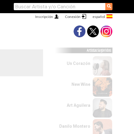
⚲
Inscripción
Conexión
Artistas Sugeridos
Un Corazón
New Wine
Art Aguilera
Danilo Montero