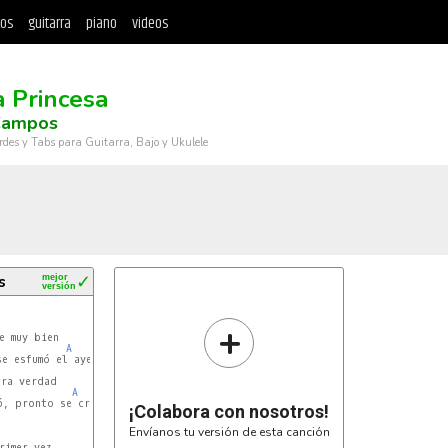
tos
guitarra
piano
videos
a Princesa
Campos
rdes y Tabs para Guitarra, Bajo y Ukulele
s
mejor
✓
versión
+
 muy bien

A
A
¡Colabora con nosotros!
Envíanos tu versión de esta canción
imer vez
