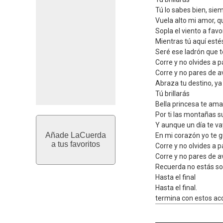
Tú lo sabes bien, sie
Vuela alto mi amor, q
Sopla el viento a favo
Mientras tú aquí esté
Seré ese ladrón que t
Corre y no olvides a 
Corre y no pares de 
Abraza tu destino, ya
Tú brillarás
Bella princesa te am
Por ti las montañas s
Y aunque un día te va
Añade LaCuerda
En mi corazón yo te 
a tus favoritos
Corre y no olvides a 
Corre y no pares de 
Recuerda no estás sola
Hasta el final
Hasta el final.
termina con estos ac