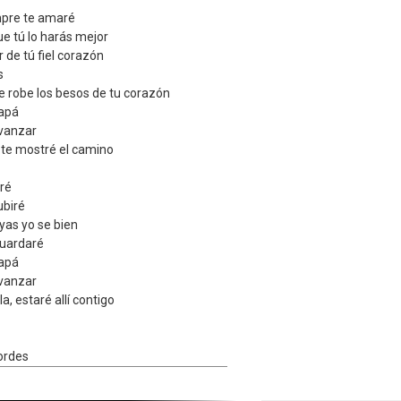
mpre te amaré
ue tú lo harás mejor
r de tú fiel corazón
s
e robe los besos de tu corazón
papá
avanzar
 te mostré el camino
aré
ubiré
yas yo se bien
guardaré
papá
avanzar
, estaré allí contigo
ordes