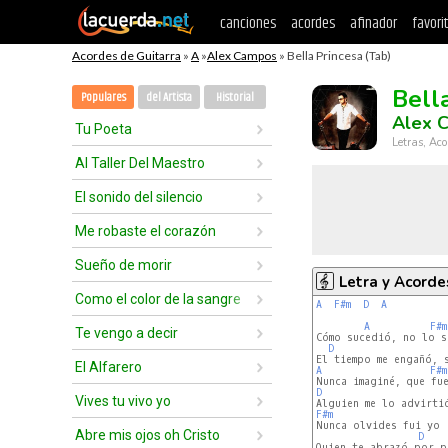
canciones
acordes
afinador
favori
Acordes de Guitarra
»
A
»
Alex Campos
» Bella Princesa (Tab)
Bell
Populares
del Artista
Historial
Alex 
Tu Poeta
Letras, Aco
Al Taller Del Maestro
El sonido del silencio
Me robaste el corazón
Sueño de morir
Letra y Acorde
Como el color de la sangre
A
F#m
D
A
A
F#m
Te vengo a decir
Cómo sucedió, no lo se
D
El Alfarero
A
F#m
D
Vives tu vivo yo
F#m
Abre mis ojos oh Cristo
D
Quien te abrazó por pr