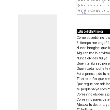
A
Quien cada noche te vi
E
Fui el príncipe de tu 
F#m
Letra de Bella Princesa
Cómo sucedió, no lo 
El tiempo me engañó,
Nunca imaginé, que f
Alguien me lo advirtió
Nunca olvides fui yo
Quien te abrazó por 
Quien cada noche te v
Fui el príncipe de tu n
Tú eres la flor que cre
Que regué con mis b
Mi pequeña ya eres m
Corre y no olvides a 
Corre y no pares de 
Abraza tu destino, ya
Tú brillarás