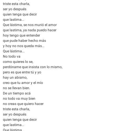
triste esta charla,
ser yo después
quien tenga que decir
que lastima...
Que lástima, se nos murió el amor
que lastima, ya nada puedo hacer
hoy tengo que entender
que pude haber hecho más
y hoy no nos queda más...
Que lástima...
No todo va
como quieres lo se,
perdóname que insista con lo mismo,
pero es que entre tú y yo
hay un abismo,
creo que tu amor y el mío
no se llevan bien.
De un tiempo acá
no todo va muy bien
no creas que quiero hacer
triste esta charla,
ser yo después
quien tenga que decir
que lastima...
Que lástima...