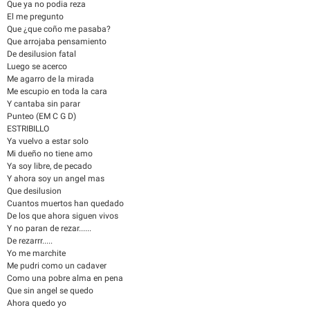
Que ya no podia reza
El me pregunto
Que ¿que coño me pasaba?
Que arrojaba pensamiento
De desilusion fatal
Luego se acerco
Me agarro de la mirada
Me escupio en toda la cara
Y cantaba sin parar
Punteo (EM C G D)
ESTRIBILLO
Ya vuelvo a estar solo
Mi dueño no tiene amo
Ya soy libre, de pecado
Y ahora soy un angel mas
Que desilusion
Cuantos muertos han quedado
De los que ahora siguen vivos
Y no paran de rezar......
De rezarrr.....
Yo me marchite
Me pudri como un cadaver
Como una pobre alma en pena
Que sin angel se quedo
Ahora quedo yo