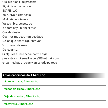
Que sin dios ni fe presente
Sigui pidiendo perdon
ESTRIBILLO
Ya vuelvo a estar solo
Mi dueño no tiene amo
Ya soy libre, de pecado
Y ahora soy un angel mas
Que desilusion
Cuantos muertos han quedado
De los que ahora siguen vivos
Y no paran de rezar......
De rezarrr.....
Si alguien quiere consultarme algo
pos este es mi email: elpery$@hotmail.com
enga muchas gracias y un saludo pa'toos
Otras canciones de Albertucho
No tener nada, Albertucho
Manos de trapo, Albertucho
Deja de mandar, Albertucho
Mi estrella, Albertucho