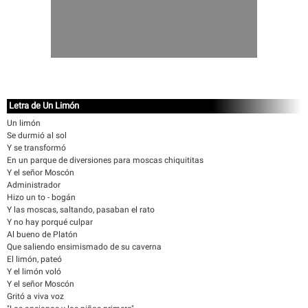
Letra de Un Limón
Un limón
Se durmió al sol
Y se transformó
En un parque de diversiones para moscas chiquititas
Y el señor Moscón
Administrador
Hizo un to - bogán
Y las moscas, saltando, pasaban el rato
Y no hay porqué culpar
Al bueno de Platón
Que saliendo ensimismado de su caverna
El limón, pateó
Y el limón voló
Y el señor Moscón
Gritó a viva voz