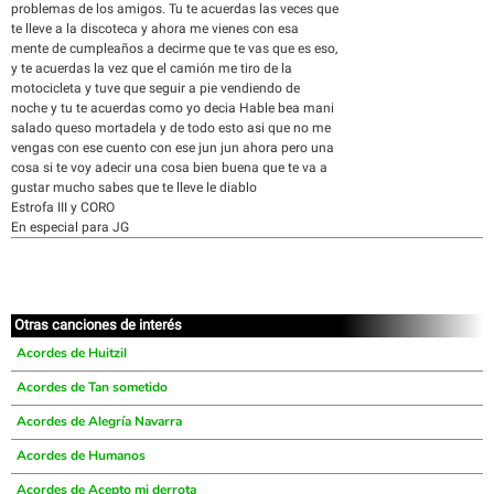
problemas de los amigos. Tu te acuerdas las veces que
te lleve a la discoteca y ahora me vienes con esa
mente de cumpleaños a decirme que te vas que es eso,
y te acuerdas la vez que el camión me tiro de la
motocicleta y tuve que seguir a pie vendiendo de
noche y tu te acuerdas como yo decia Hable bea mani
salado queso mortadela y de todo esto asi que no me
vengas con ese cuento con ese jun jun ahora pero una
cosa si te voy adecir una cosa bien buena que te va a
gustar mucho sabes que te lleve le diablo
Estrofa III y CORO
En especial para JG
Otras canciones de interés
Acordes de Huitzil
Acordes de Tan sometido
Acordes de Alegría Navarra
Acordes de Humanos
Acordes de Acepto mi derrota