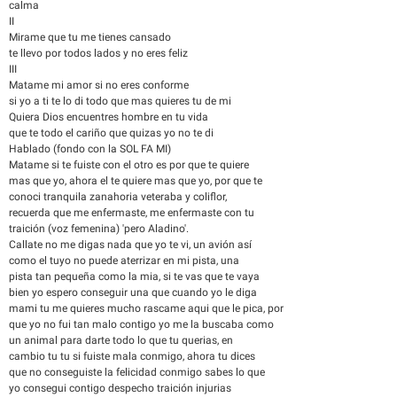
calma
II
Mirame que tu me tienes cansado
te llevo por todos lados y no eres feliz
III
Matame mi amor si no eres conforme
si yo a ti te lo di todo que mas quieres tu de mi
Quiera Dios encuentres hombre en tu vida
que te todo el cariño que quizas yo no te di
Hablado (fondo con la SOL FA MI)
Matame si te fuiste con el otro es por que te quiere
mas que yo, ahora el te quiere mas que yo, por que te
conoci tranquila zanahoria veteraba y coliflor,
recuerda que me enfermaste, me enfermaste con tu
traición (voz femenina) 'pero Aladino'.
Callate no me digas nada que yo te vi, un avión así
como el tuyo no puede aterrizar en mi pista, una
pista tan pequeña como la mia, si te vas que te vaya
bien yo espero conseguir una que cuando yo le diga
mami tu me quieres mucho rascame aqui que le pica, por
que yo no fui tan malo contigo yo me la buscaba como
un animal para darte todo lo que tu querias, en
cambio tu tu si fuiste mala conmigo, ahora tu dices
que no conseguiste la felicidad conmigo sabes lo que
yo consegui contigo despecho traición injurias