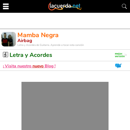
Mamba Negra
Airbag
Letra y Acordes de Guitarra. Aprende a tocar esta canción
Letra y Acordes
¡ Visita nuestro
nuevo
Blog !