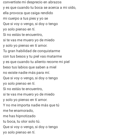
convertiste mi desprecio en abrazos
y es que cuando tu boca se acerca a mi oído,
ella provoca que caiga rendido
mi cuerpo a tus pies y yo se
Que si voy o vengo, si doy o tengo
yo solo pienso en tí.
Si no estás te encuentro,
si te vas me muero yo de miedo
y solo yo pienso en tí amor.
Tu gran habilidad de conquistarme
con tus besos y tu piel vas matarme
y es que cuando tu aliento recorre mi piel
beso tus labios que saben a miel
no existe nadie más para mí.
Que si voy o vengo, si doy o tengo
yo solo pienso en tí.
Si no estás te encuentro,
si te vas me muero yo de miedo
y solo yo pienso en tí amor.
Y no me importa nadie más que tú
me he enamorado,
me has hipnotizado
tu boca, tu olor solo tú.
Que si voy o vengo, si doy o tengo
yo solo pienso en tí.