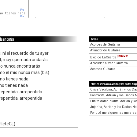
Em
o tienes nada

Em
da andarás
Extras
Acordes de Guitarra
Afinador de Guitarra
, ni el recuerdo de tu ayer
¡nuevo!
Blog de LaCuerda
udad, muy quemada andarás
Aprender a tocar Guitarra
ro nunca encontrarás
Acordes Guitarra
mo el mío nunca más (bis)
 no tienes nada
Otras canciones de Adrián y los Dados Negr
 no tienes nada
Chica Vacilona, Adrián y los D
rrepentida, arrepentida
Pastorcita, Adrián y los Dados 
rrepentida, arrepentida
Lunita dame platita, Adrián y l
Jujenita, Adrián y los Dados N
Por qué me siguen las mujeres,
FileteCL)