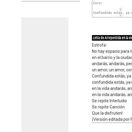
Coro:

D
Confundida estás, ya n
D
Letra de Arrepentida en la vi
Estrofa:
No hay espacio para ti
en el barrio y la ci
andarás, andarás, pe
un amor, un amor, co
Confundida estás, ya
confundida estás, ya
en la vida andarás, a
en la vida andarás, a
Se repite Interludio
Se repite Canción
Que la disfruten!
(Versión editada por 