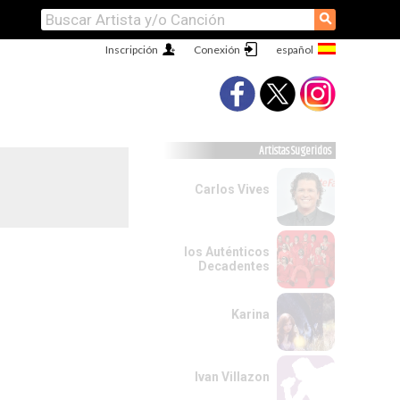
⚲
Inscripción
Conexión
Artistas Sugeridos
Carlos Vives
los Auténticos
Decadentes
Karina
Ivan Villazon