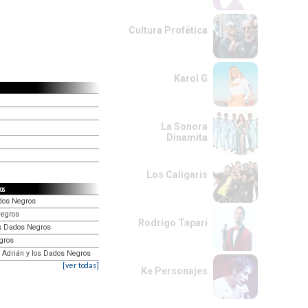
Cultura Profética
Karol G
La Sonora
Dinamita
Los Caligaris
os
ados Negros
Negros
Rodrigo Tapari
os Dados Negros
egros
 Adrián y los Dados Negros
[ver todas]
Ke Personajes