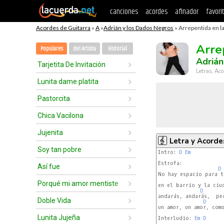
canciones
acordes
afinador
favori
Acordes de Guitarra
»
A
»
Adrián y los Dados Negros
» Arrepentida en la
Arre
Populares
del Artista
Historial
Adrián
Tarjetita De Invitación
Letras, Aco
Lunita dame platita
Pastorcita
Chica Vacilona
Jujenita
Letra y Acorde
Soy tan pobre
Intro: 
D
Em
Estrofa:

Así fue
D
No hay espacio para t
Porqué mi amor mentiste
en el barrio y la ciud
D
andarás, andarás,  per
Doble Vida
D
un amor, un amor, como
Lunita Jujeña
Interludio: 
Em
D