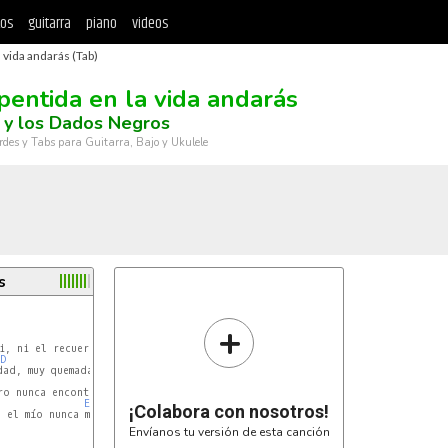
tos
guitarra
piano
videos
 vida andarás (Tab)
pentida en la vida andarás
 y los Dados Negros
rdes y Tabs para Guitarra, Bajo y Ukulele
s
+
Em
i, ni el recuerdo de tu ayer

D
Em
ad, muy quemada andarás

Em
o nunca encontrarás

Em
¡Colabora con nosotros!
 el mío nunca más (bis)

Envíanos tu versión de esta canción