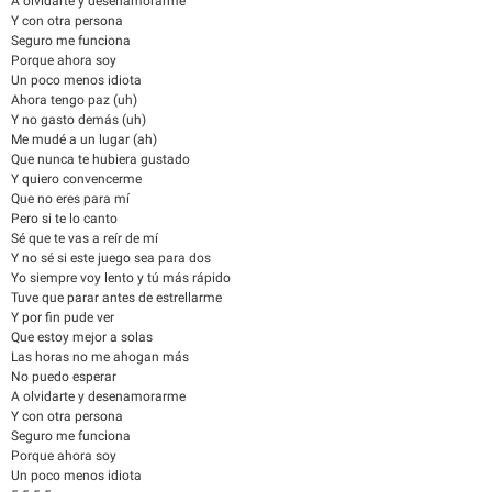
A olvidarte y desenamorarme
Y con otra persona
Seguro me funciona
Porque ahora soy
Un poco menos idiota
Ahora tengo paz (uh)
Y no gasto demás (uh)
Me mudé a un lugar (ah)
Que nunca te hubiera gustado
Y quiero convencerme
Que no eres para mí
Pero si te lo canto
Sé que te vas a reír de mí
Y no sé si este juego sea para dos
Yo siempre voy lento y tú más rápido
Tuve que parar antes de estrellarme
Y por fin pude ver
Que estoy mejor a solas
Las horas no me ahogan más
No puedo esperar
A olvidarte y desenamorarme
Y con otra persona
Seguro me funciona
Porque ahora soy
Un poco menos idiota