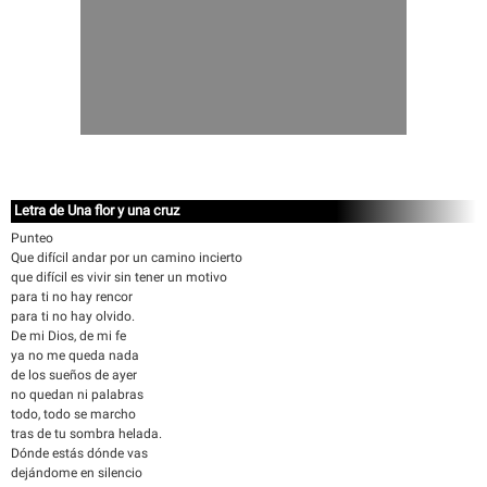
Letra de Una flor y una cruz
Punteo
Que difícil andar por un camino incierto
que difícil es vivir sin tener un motivo
para ti no hay rencor
para ti no hay olvido.
De mi Dios, de mi fe
ya no me queda nada
de los sueños de ayer
no quedan ni palabras
todo, todo se marcho
tras de tu sombra helada.
Dónde estás dónde vas
dejándome en silencio