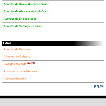
Acordes de Dale el descanso Señor
Acordes de Abre mis ojos oh Cristo
Acordes de En cada latido
Acordes de Yo tengo un barco
Extras
Acordes de Guitarra
Afinador de Guitarra
¡nuevo!
Blog de LaCuerda
Aprender a tocar Guitarra
Acordes Guitarra
[PT]
[EN]
©
LaCuerda
.net
·
·
·
aviso legal
privacidad
contacto