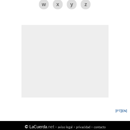
w
x
y
z
[PT]
[EN]
©
LaCuerda
.net
·
·
·
aviso legal
privacidad
contacto