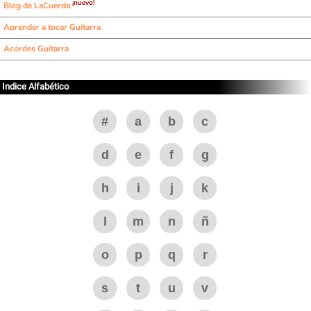
¡nuevo!
Blog de LaCuerda
Aprender a tocar Guitarra
Acordes Guitarra
Indice Alfabético
#
a
b
c
d
e
f
g
h
i
j
k
l
m
n
ñ
o
p
q
r
s
t
u
v