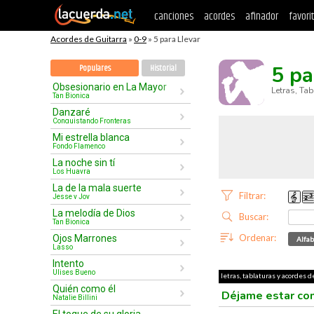
canciones
acordes
afinador
favori
Acordes de Guitarra
»
0-9
» 5 para Llevar
5 pa
Populares
Historial
Obsesionario en La Mayor
Letras, Ta
Tan Bionica
Danzaré
Conquistando Fronteras
Mi estrella blanca
Fondo Flamenco
La noche sin tí
Los Huayra
La de la mala suerte
Filtrar:
Jesse y Joy
La melodía de Dios
Buscar:
Tan Bionica
Ordenar:
Ojos Marrones
Alfab
Lasso
Intento
Ulises Bueno
letras, tablaturas y acordes de
Quién como él
Déjame estar co
Natalie Billini