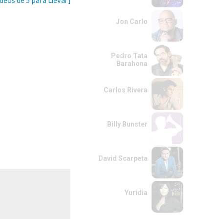
ideos de 5 para Llevar]
Jon Carlo
Pedro Tata
Barahona
Carlos Rivera
Billy Bunster
David Scarpeta
Yuridia