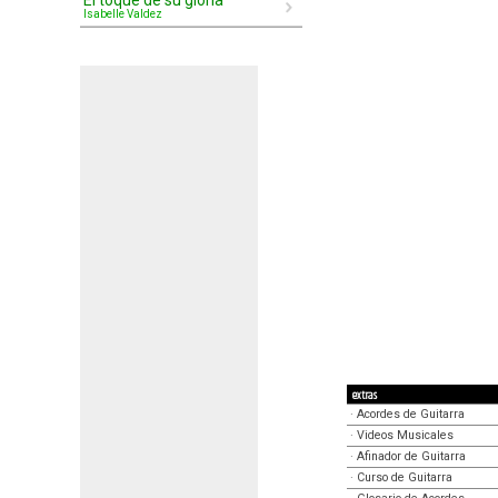
El toque de su gloria
Isabelle Valdez
extras
·
Acordes de Guitarra
·
Videos Musicales
·
Afinador de Guitarra
·
Curso de Guitarra