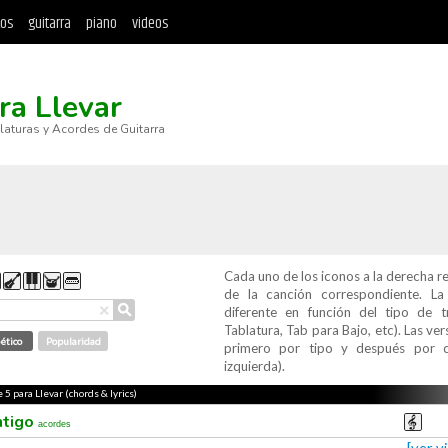
tos
guitarra
piano
videos
ra Llevar
blaturas y Acordes de Guitarra
Cada uno de los iconos a la derecha r
de la canción correspondiente. L
⚲
×
diferente en función del tipo de t
Tablatura, Tab para Bajo, etc). Las v
ético
Popularidad
primero por tipo y después por c
izquierda).
 5 para Llevar (chords & lyrics)
ntigo
acordes