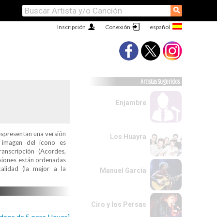
⚲
Inscripción
Conexión
Artistas Sugeridos
Enjambre
espresentan una versión
Los Huayra
a imagen del icono es
ranscripción (Acordes,
ersiones están ordenadas
alidad (la mejor a la
Manuel García
Ciro y los Persas