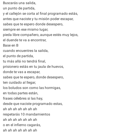
Buscarás una salida,
un punto de partida,
y el callejón se corta al final programado estás,
antes que naciste y tu misión poder escapar,
sabes que te espero donde desespero,
siempre en ese mismo lugar,
pieda libre compañero, aunque estés muy lejos,
el duende te va a encontrar,
Base en B
cuando encuentres la salida,
el punto de partida,
tu más allá no tendrá final,
prisionero estás en tu jaula de huevos,
donde te vas a escapar,
sabes que te espero, donde desespero,
ten cuidado al llegar,
los boludos son como las hormigas,
en todas partes están,
frases célebres si las hay,
desde que naciste programado estas,
ah ah ah ah ah ah ah
respetarás 10 mandamientos
ah ah ah ah ah ah ah
o en el infierno cagarás,
ah ah ah ah ah ah ah