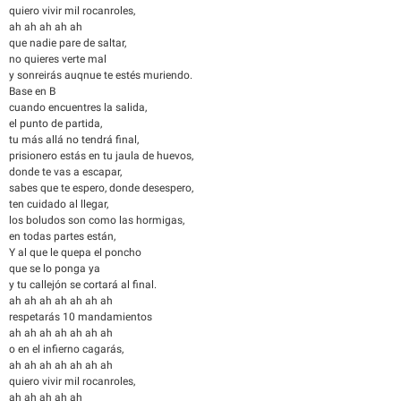
quiero vivir mil rocanroles,
ah ah ah ah ah
que nadie pare de saltar,
no quieres verte mal
y sonreirás auqnue te estés muriendo.
Base en B
cuando encuentres la salida,
el punto de partida,
tu más allá no tendrá final,
prisionero estás en tu jaula de huevos,
donde te vas a escapar,
sabes que te espero, donde desespero,
ten cuidado al llegar,
los boludos son como las hormigas,
en todas partes están,
Y al que le quepa el poncho
que se lo ponga ya
y tu callejón se cortará al final.
ah ah ah ah ah ah ah
respetarás 10 mandamientos
ah ah ah ah ah ah ah
o en el infierno cagarás,
ah ah ah ah ah ah ah
quiero vivir mil rocanroles,
ah ah ah ah ah