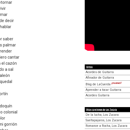
etornar
ivir
limar
de decir
 hablar
or saber
es palmar
prender
iero cantar
 el cazón
Extras
do a sal
Acordes de Guitarra
aleón
Afinador de Guitarra
oquedal
¡nuevo!
Blog de LaCuerda
Aprender a tocar Guitarra
ortín
Acordes Guitarra
l
adoquín
Otras canciones de Los Zucara
 colonial
De la lucha, Los Zucara
olor
Sueltapajaros, Los Zucara
mi gorrión
Romance a Rocha, Los Zucara