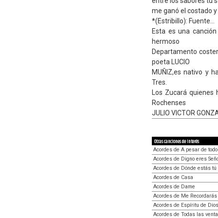
entre los sabores tu 
me ganó el costado y 
*(Estribillo): Fuente...
Esta es una canción
hermoso
Departamento costero
poeta LUCIO
MUÑIZ,es nativo y h
Tres.
Los Zucará quienes h
Rochenses
JULIO VICTOR GONZAL
Otras canciones de interés
Acordes de A pesar de todo
Acordes de Digno eres Señ
Acordes de Dónde estás tú
Acordes de Casa
Acordes de Dame
Acordes de Me Recordarás
Acordes de Espíritu de Dio
Acordes de Todas las vent