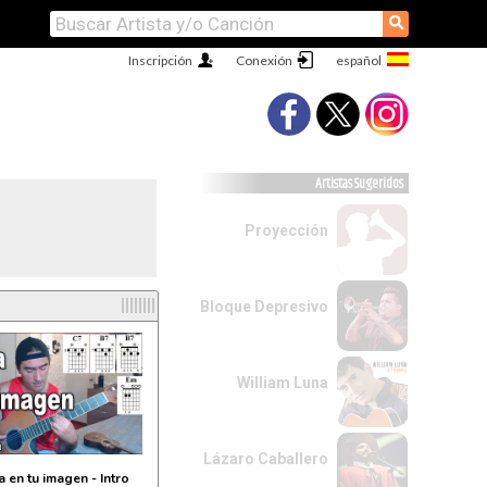
⚲
Inscripción
Conexión
Artistas Sugeridos
Proyección
l
Bloque Depresivo
William Luna
Lázaro Caballero
 en tu imagen - Intro