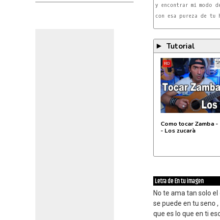
y encontrar mi modo de
con esa pureza de tu h
Tutorial
►
HD
Como tocar Zamba - 
- Los zucarà
Letra de En tu imagen
No te ama tan solo el
se puede en tu seno ,
que es lo que en ti e