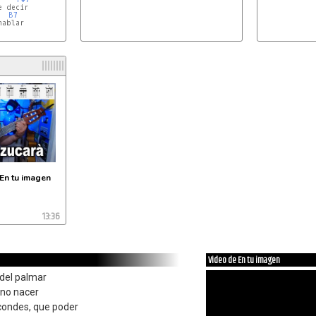
 decir

B7
ablar

En tu imagen
13:36
Video de En tu imagen
 del palmar
 no nacer
scondes, que poder