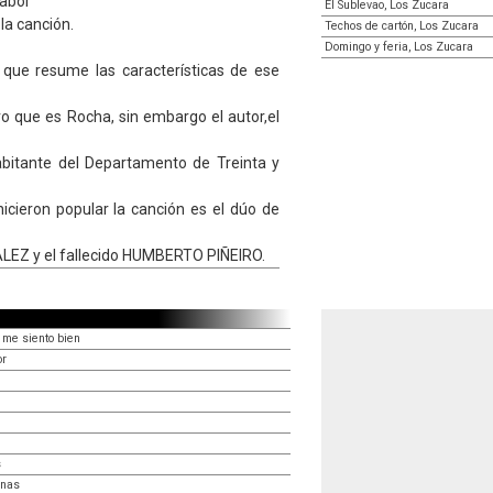
sabor
El Sublevao, Los Zucara
la canción.
Techos de cartón, Los Zucara
Domingo y feria, Los Zucara
 que resume las características de ese
 que es Rocha, sin embargo el autor,el
abitante del Departamento de Treinta y
icieron popular la canción es el dúo de
EZ y el fallecido HUMBERTO PIÑEIRO.
 me siento bien
or
s
anas