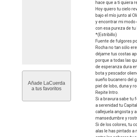
hace que a ti quiera r
Hoy quiero tu cielo rev
bajo el mío junto al O
y encontrar mi modo 
con esa pureza de tu
*(Estribillo)
Fuente de fulgores p
Rocha no tan sólo er
déjame tus costas a
porque a todas las qu
de esperanza dura en
bota y pescador olien
sueño bucanero del g
Añade LaCuerda
piel de lobo, duna y r
a tus favoritos
Repite Intro.
Si a bravura sabe tu f
a serenidad tu Capita
callejuela angosta y 
mansedumbre y rostro
Si de los colores, tu c
alas le has pintado a 