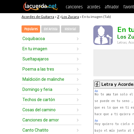
canciones
acordes
afinador
favori
Acordes de Guitarra
»
Z
»
Los Zucara
» En tu imagen (Tab)
En t
Populares
del Artista
Historial
Los Zu
Coquibacoa
Letras, Aco
En tu imagen
Sueltapajaros
Poema a las tres
Maldición de malinche
Letra y Acorde
Domingo y feria
Am
Techos de cartón
se puede en tu seno , 
que es lo que en ti es
Cosas del camino
hace que a ti quiera r
Canciones de amor
Am
Canto Chatito
bajo el mío junto al O