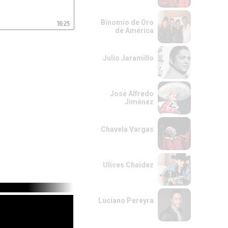
16:25
Binomio de Oro
de América
Julio Jaramillo
José Alfredo
Jiménez
Chavela Vargas
Ulices Chaidez
Luciano Pereyra