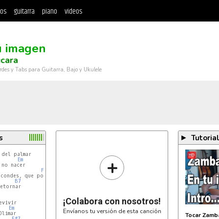
tos
guitarra
piano
videos
u imagen
cara
rdes y Tabs para Guitarra, Bajo y Ukulele
s
Tutoria
►
HD
+
Em
no nacer

F#7
condes, que poder

B7
etornar

¡Colabora con nosotros!
Em
Envíanos tu versión de esta canción
limar

Tocar Zamba
F#7