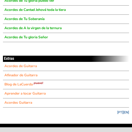
Acordes de Tu gloria puedo ver
Acordes de Cantad Jehová toda la tiera
Acordes de Tu Soberanía
Acordes de A la virgen de la ternura
Acordes de Tu gloria Señor
Extras
Acordes de Guitarra
Afinador de Guitarra
¡nuevo!
Blog de LaCuerda
Aprender a tocar Guitarra
Acordes Guitarra
[PT]
[EN]
©
LaCuerda
.net
·
·
·
aviso legal
privacidad
contacto