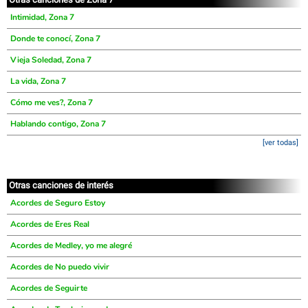
Intimidad, Zona 7
Donde te conocí, Zona 7
Vieja Soledad, Zona 7
La vida, Zona 7
Cómo me ves?, Zona 7
Hablando contigo, Zona 7
[ver todas]
Otras canciones de interés
Acordes de Seguro Estoy
Acordes de Eres Real
Acordes de Medley, yo me alegré
Acordes de No puedo vivir
Acordes de Seguirte