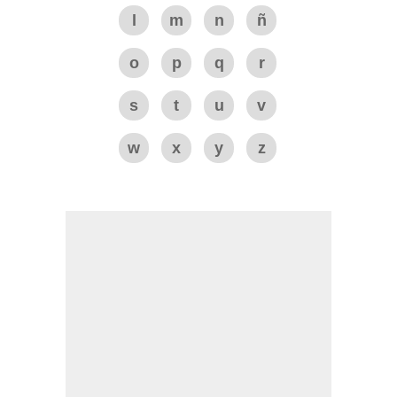
l
m
n
ñ
o
p
q
r
s
t
u
v
w
x
y
z