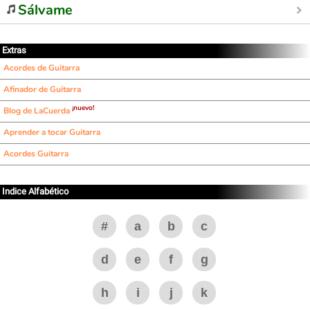
Sálvame
Extras
Acordes de Guitarra
Afinador de Guitarra
¡nuevo!
Blog de LaCuerda
Aprender a tocar Guitarra
Acordes Guitarra
Indice Alfabético
#
a
b
c
d
e
f
g
h
i
j
k