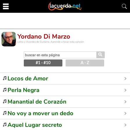
Yordano Di Marzo
Letra y Acordes de Guitarra. Aprende a tocar esta canción
⚲
#1 - #10
A - Z
Locos de Amor
Perla Negra
Manantial de Corazón
No voy a mover un dedo
Aquel Lugar secreto