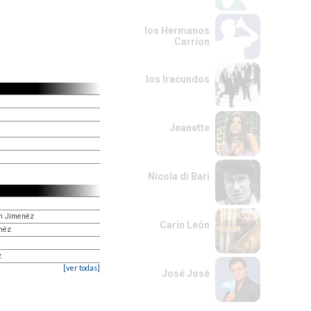
los Hermanos
Carrion
los Iracundos
Jeanette
Nicola di Bari
on Jimenéz
Carin León
enéz
z
[ver todas]
José José