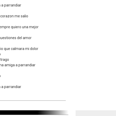
 a parrandiar
 corazon me salio
iempre quiero una mejor
 cuestiones del amor
io que calmara mi dolor
o
 trago
una amiga a parrandiar
o
 a parrandiar