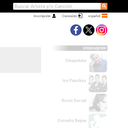
⚲
Inscripción
Conexión
Artistas Sugeridos
Chiquetete
los Panchos
Rocio Durcal
Cornelio Reyna