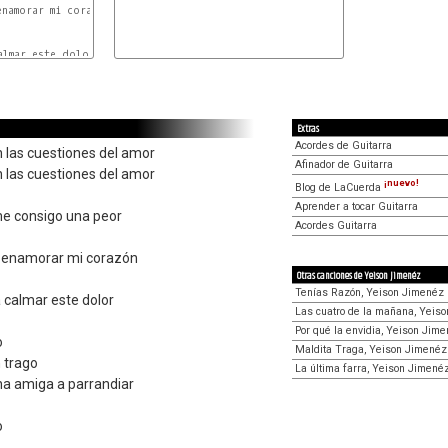
namorar mi corazón

almar este dolor

Extras
Acordes de Guitarra
 las cuestiones del amor
Afinador de Guitarra
 las cuestiones del amor
¡nuevo!
Blog de LaCuerda
Aprender a tocar Guitarra
me consigo una peor
Acordes Guitarra
o enamorar mi corazón
Otras canciones de Yeison Jimenéz
Tenías Razón, Yeison Jimenéz
 calmar este dolor
Las cuatro de la mañana, Yeis
Por qué la envidia, Yeison Jim
o
Maldita Traga, Yeison Jimenéz
n trago
La última farra, Yeison Jimené
una amiga a parrandiar
o