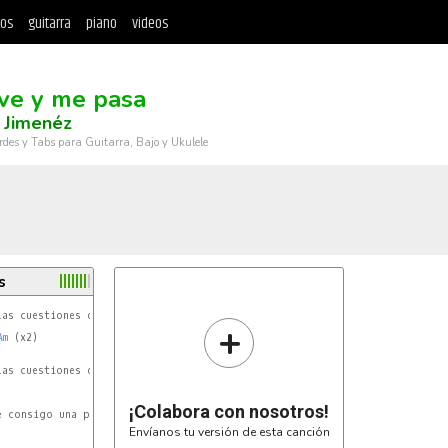
tos
guitarra
piano
videos
ve y me pasa
 Jimenéz
rdes y Tabs para Guitarra, Bajo y Ukulele
s
+
Am
 (x2)

                     (Pausa)

as cuestiones del amor

¡Colabora con nosotros!
e consigo una peor

Envíanos tu versión de esta canción
                     (Pausa)
