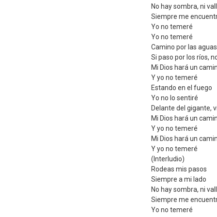
No hay sombra, ni val
Siempre me encuent
Yo no temeré
Yo no temeré
Camino por las aguas
Si paso por los ríos,
Mi Dios hará un cami
Y yo no temeré
Estando en el fuego
Yo no lo sentiré
Delante del gigante, v
Mi Dios hará un cami
Y yo no temeré
Mi Dios hará un cami
Y yo no temeré
(Interludio)
Rodeas mis pasos
Siempre a mi lado
No hay sombra, ni val
Siempre me encuent
Yo no temeré