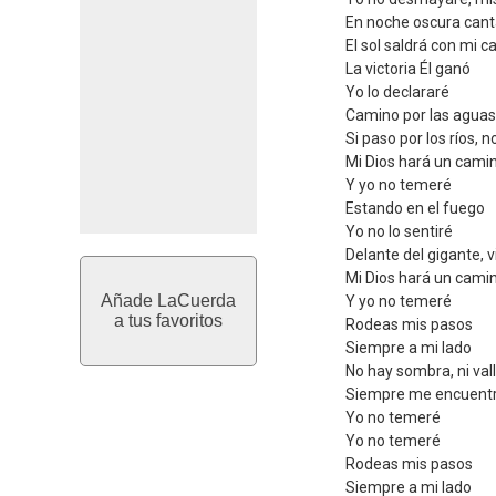
En noche oscura cant
El sol saldrá con mi c
La victoria Él ganó
Yo lo declararé
Camino por las aguas
Si paso por los ríos,
Mi Dios hará un cami
Y yo no temeré
Estando en el fuego
Yo no lo sentiré
Delante del gigante, v
Mi Dios hará un cami
Añade LaCuerda
Y yo no temeré
a tus favoritos
Rodeas mis pasos
Siempre a mi lado
No hay sombra, ni val
Siempre me encuent
Yo no temeré
Yo no temeré
Rodeas mis pasos
Siempre a mi lado