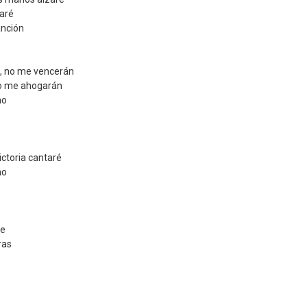
aré
anción
, no me vencerán
 no me ahogarán
no
ictoria cantaré
no
le
ras