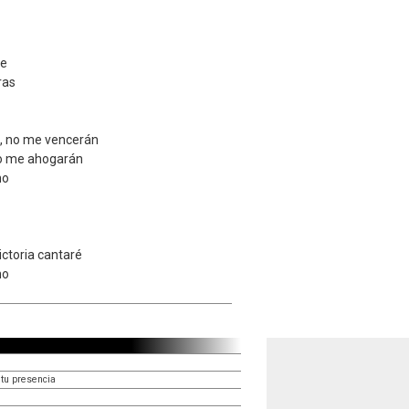
le
ras
, no me vencerán
 no me ahogarán
no
ictoria cantaré
no
tu presencia