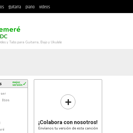
tos
guitarra
piano
videos
emeré
 DC
rdes y Tabs para Guitarra, Bajo y Ukulele
s
mejor
✓
versión
+
¡Colabora con nosotros!
Envíanos tu versión de esta canción