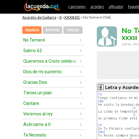
canciones
acordes
afinador
favori
Acordes de Guitarra
»
X
»
XXXIII DC
» No Temeré (Tab)
No T
Populares
del Artista
Historial
XXXIII
No Temeré
Letras, Aco
Salmo 62
Queremos a Cristo celebrar
Dios de mi sustento
Gracias Dios
Letra y Acorde
Tienes un plan
F#
D#m
Cantare
B
La calma en tempestad

Veremos al rey
B
Su promesa firme está

Acércame a tí
F#
D#m7
Te Necesito
B