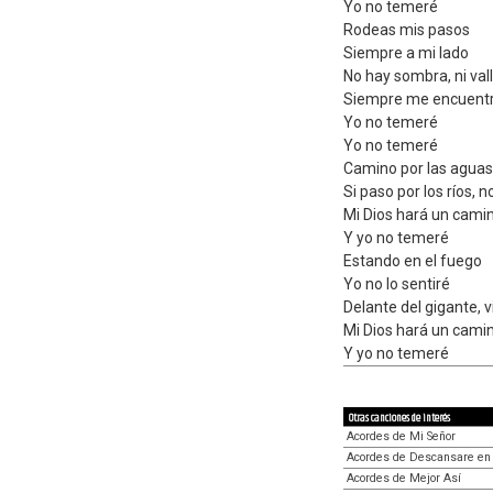
Yo no temeré
Rodeas mis pasos
Siempre a mi lado
No hay sombra, ni val
Siempre me encuent
Yo no temeré
Yo no temeré
Camino por las aguas
Si paso por los ríos,
Mi Dios hará un cami
Y yo no temeré
Estando en el fuego
Yo no lo sentiré
Delante del gigante, v
Mi Dios hará un cami
Y yo no temeré
Otras canciones de interés
Acordes de Mi Señor
Acordes de Descansare en 
Acordes de Mejor Así