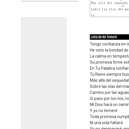
Más allá del sequedal

B
Sobre las olas del mar
F#
Letra de No Temeré
Tengo confianza en m
He visto la bondad de
La calma en tempest
Su promesa firme es
En Tu Palabra confiar
Tu Reino siempre bu
Más allá del sequedal
Sobre las olas del ma
Camino por las aguas
Si paso por los ríos,
Mi Dios hará un cami
Y yo no temeré
Toda promesa cumpli
Ni una sola faltará
Yo no desmayaré, mi