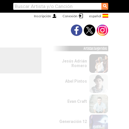
⚲
Inscripción
Conexión
Artistas Sugeridos
Jesús Adrián
Romero
Abel Pintos
Evan Craft
Generación 12