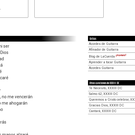


Extras
Acordes de Guitarra
i ser
Afinador de Guitarra
 Dios
¡nuevo!
Blog de LaCuerda
ad
Aprender a tocar Guitarra
tá
Acordes Guitarra
é
scaré
Otras canciones de XXXIII DC
Te Necesito, XXXIII DC
r
Salmo 62, XXXIII DC
, no me vencerán
Queremos a Cristo celebrar, XX
 no me ahogarán
Gracias Dios, XXXIII DC
no
Cantará, XXXIII DC
rás
s manos alzaré