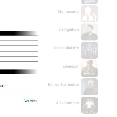
Montesanto
Art Aguilera
Oasis Ministry
Ebenezer
Marco Barrientos
XIII DC
[ver todas]
Alex Campos