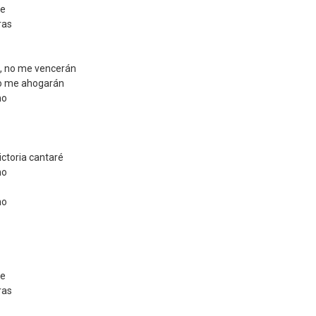
le
ras
, no me vencerán
 no me ahogarán
no
ictoria cantaré
no
no
le
ras