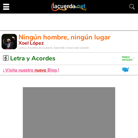
Ningún hombre, ningún lugar
Xoel López
Letra y Acordes de Guitarra. Aprende a tocar esta canción
Letra y Acordes
¡ Visita nuestro
nuevo
Blog !