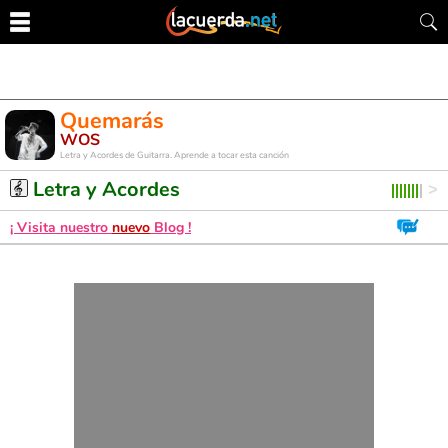
Quemarás
WOS
Letra y Acordes de Guitarra. Aprende a tocar esta canción
Letra y Acordes
¡ Visita nuestro
nuevo
Blog !