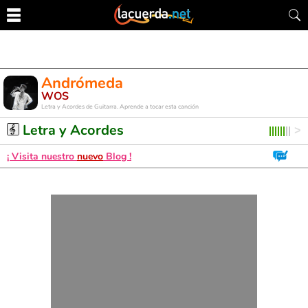
Andrómeda
WOS
Letra y Acordes de Guitarra. Aprende a tocar esta canción
Letra y Acordes
¡ Visita nuestro
nuevo
Blog !