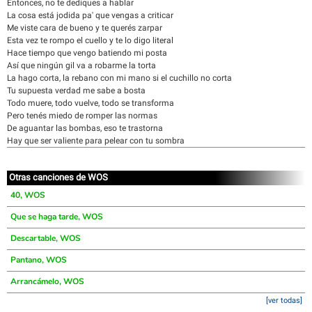
Entonces, no te dediques a hablar
La cosa está jodida pa' que vengas a criticar
Me viste cara de bueno y te querés zarpar
Esta vez te rompo el cuello y te lo digo literal
Hace tiempo que vengo batiendo mi posta
Así que ningún gil va a robarme la torta
La hago corta, la rebano con mi mano si el cuchillo no corta
Tu supuesta verdad me sabe a bosta
Todo muere, todo vuelve, todo se transforma
Pero tenés miedo de romper las normas
De aguantar las bombas, eso te trastorna
Hay que ser valiente para pelear con tu sombra
Otras canciones de WOS
40, WOS
Que se haga tarde, WOS
Descartable, WOS
Pantano, WOS
Arrancámelo, WOS
[ver todas]