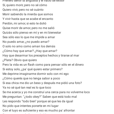
Prefiero sentir la angustia y el vacío de existir
Sí, quiero morir, pero no sé cómo
Quiero vivir, pero no sé cuánto
Morir sabiendo la mierda que somos
Y vivir hasta que se acabe el encanto
Perdón, mi amor, si esto te dolió
Quise morir de amor, pero no me salió
Quizás sólo pienso en mí y en mi bienestar
Sea sólo eso lo que me impide a amar
No puedo amar, ¿no puedo amar?
O solo no amo como aman los demás
¿Cómo hay que amar? ¿Hay que amar?
Hay que desarmar los preceptos hechos y tirarse al mar
¿Plata? Obvio que quiero
Pero la vida es un flash como para pensar sólo en el dinero
Si estoy solo, ¿pa' qué quiero estar primero?
Me deprime imaginarme dormir solo con mi ego
¿Cómo querés que no tenga sabor a poco
Si esa chica me dio un beso y después me pidió una foto?
Ya no sé qué tan real es lo que toco
Se me acerca y yo me construí una cerca para no volverme loco
Me preguntan: "¿todo okey?" Saben que está todo mal
Les respondo "todo bien" porque sé que les da igual
No pido que intentes ponerte en mi lugar
Con el tuyo es suficiente y eso es mucho pa' afrontar