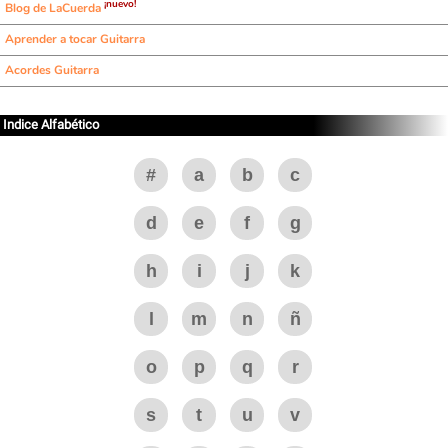
¡nuevo!
Blog de LaCuerda
Aprender a tocar Guitarra
Acordes Guitarra
Indice Alfabético
#
a
b
c
d
e
f
g
h
i
j
k
l
m
n
ñ
o
p
q
r
s
t
u
v