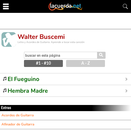
Walter Buscemi
Letra y Acordes de Guitarra. Aprende a tocar esta canción
⚲
#1 - #10
A - Z
El Fueguino
Hembra Madre
Extras
Acordes de Guitarra
Afinador de Guitarra