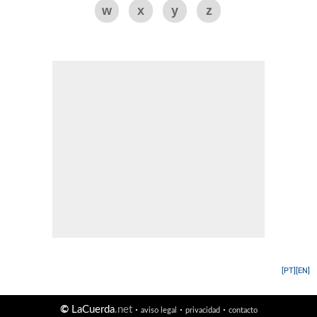
w
x
y
z
[PT]
[EN]
©
LaCuerda
.net
·
·
·
aviso legal
privacidad
contacto