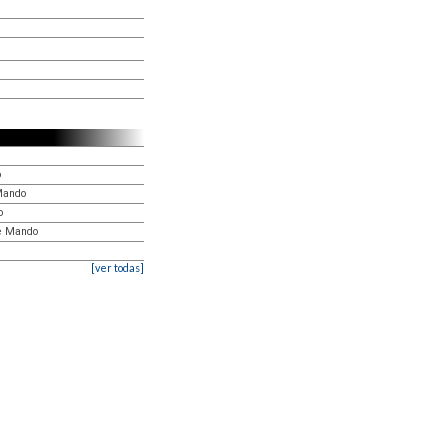
o
Mando
o
e Mando
[ver todas]