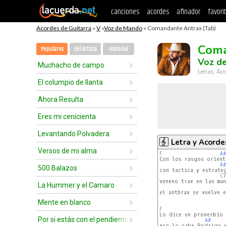
canciones
acordes
afinador
favori
Acordes de Guitarra
»
V
»
Voz de Mando
» Comandante Antrax (Tab)
Coma
Populares
del Artista
Historial
Voz d
Muchacho de campo
Letras, Aco
El columpio de llanta
Ahora Resulta
Eres mi cenicienta
Levantando Polvadera
Letra y Acorde
Versos de mi alma
F
A#
Con los rasgos orient
A#
500 Balazos
con tactica y estrateg
C7
veneno trae en las ma
La Hummer y el Camaro
el anthrax se vuelve 
Mente en blanco
F
Lo dice un proverbio 
Por si estás con el pendiente
A#
eso lo sabe Rodrigo e