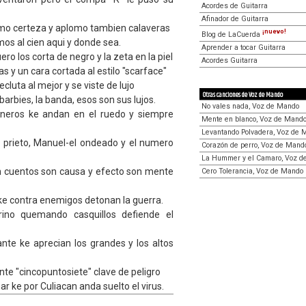
Acordes de Guitarra
Afinador de Guitarra
lomo certeza y aplomo tambien calaveras
¡nuevo!
Blog de LaCuerda
os al cien aqui y donde sea.
Aprender a tocar Guitarra
o los corta de negro y la zeta en la piel
Acordes Guitarra
as y un cara cortada al estilo "scarface"
cluta al mejor y se viste de lujo
Otras canciones de Voz de Mando
as barbies, la banda, esos son sus lujos.
No vales nada, Voz de Mando
neros ke andan en el ruedo y siempre
Mente en blanco, Voz de Mand
Levantando Polvadera, Voz de 
 prieto, Manuel-el ondeado y el numero
Corazón de perro, Voz de Mand
La Hummer y el Camaro, Voz d
n cuentos son causa y efecto son mente
Cero Tolerancia, Voz de Mando
 ke contra enemigos detonan la guerra.
rino quemando casquillos defiende el
te ke aprecian los grandes y los altos
ente "cincopuntosiete" clave de peligro
r ke por Culiacan anda suelto el virus.