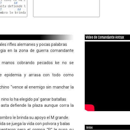
7
A#
C7
A#
F
asta defiende la plaza aunque corra la sangre

7
A#
C7
A#
F
ombro le brinda su apoyo el M grande.

Video de Comandante Antrax
ales rifles alemanes y pocas palabras
tegia en la zona de guerra comandante
s manos cobrando pecados ke no se
ve epidemia y arrasa con todo como
 chino "vence al enemigo sin manchar la
 nino lo ha elegido pa' ganar batallas
 asta defiende la plaza aunque corra la
ombro le brinda su apoyo el M grande.
da se juega la vida con polvora y balas
Extras
nventaron pero el compa "R" le puso su