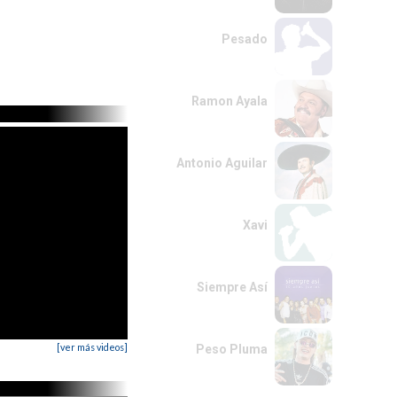
Pesado
Ramon Ayala
Antonio Aguilar
Xavi
Siempre Así
[ver más videos]
Peso Pluma