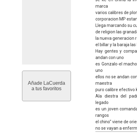
marca
varios calibres de p
corporacion MP estam
Llega marcando su cuer
de religion las granad
la nueva generacion re
el billar y la baraja l
Hay gentes y compa
andan con uno
es Gonzalo-el macho
uno
ellos no se andan co
Añade LaCuerda
maestra
a tus favoritos
puro calibre efectivo
Ala diestra del pad
legado
es un joven comandan
rangos
el chino" viene de ori
no se vayan a enferma