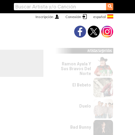
⚲
Inscripción
Conexión
Artistas Sugeridos
Ramon Ayala Y
Sus Bravos Del
Norte
El Bebeto
Duelo
Bad Bunny