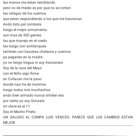
las manos me estan temblando
pero no de miedo es por que no se cortan
las rafagaz de los cuernos
que estan respondiendo a los que me traicionan
Ando listo pal combate
traigo el mejor armamento
son mas de 300 gentes
las que manejo en el ruedo
las traigo con antitanques
tambien con bazukas chalecos y cuernos
pa pegarles en la madre
yo no tengo tregua ni soy traicionero
Soy de la raza del Mayo
con el Niño sigo firme
en Culiacan me la paso
donde naci he de morirme
traigo todos mis muchachos
ando bien armado nunca olviden eso
por cierto yo soy Gonzalo
mi clave es el 11
Soy el Macho Prieto.
UN SALUDO AL COMPA LUIS VENCES. PARECE QUE LOS CAMBIOS ESTAN
MEJOR