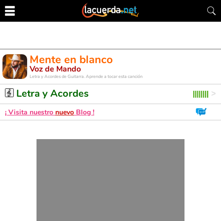
Mente en blanco
Voz de Mando
Letra y Acordes de Guitarra. Aprende a tocar esta canción
Letra y Acordes
¡ Visita nuestro
nuevo
Blog !