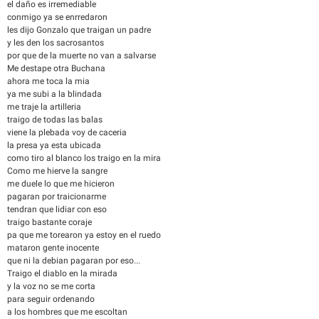
el daño es irremediable
conmigo ya se enrredaron
les dijo Gonzalo que traigan un padre
y les den los sacrosantos
por que de la muerte no van a salvarse
Me destape otra Buchana
ahora me toca la mia
ya me subi a la blindada
me traje la artilleria
traigo de todas las balas
viene la plebada voy de caceria
la presa ya esta ubicada
como tiro al blanco los traigo en la mira
Como me hierve la sangre
me duele lo que me hicieron
pagaran por traicionarme
tendran que lidiar con eso
traigo bastante coraje
pa que me torearon ya estoy en el ruedo
mataron gente inocente
que ni la debian pagaran por eso...
Traigo el diablo en la mirada
y la voz no se me corta
para seguir ordenando
a los hombres que me escoltan