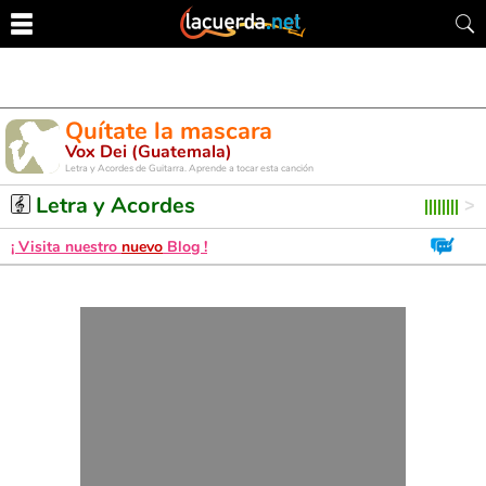
Quítate la mascara
Vox Dei (Guatemala)
Letra y Acordes de Guitarra. Aprende a tocar esta canción
Letra y Acordes
¡ Visita nuestro
nuevo
Blog !