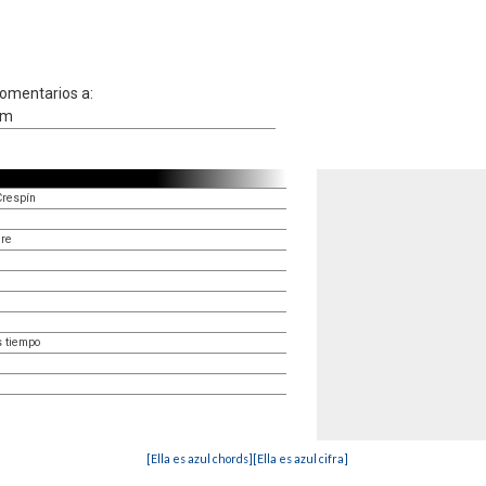
comentarios a:
om
Crespín
ire
 tiempo
[Ella es azul chords]
[Ella es azul cifra]