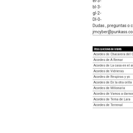
eI-3-
bI-3-
gI-2-
DI-0-
Dudas , preguntas o 
jmcyber@punkass.c
Otras canciones de interés
Acordes de Chacarera del 
Acordes de A Remar
Acordes de La casa en el a
Acordes de Vidrieras
Acordes de Respiras y yo
Acordes de En la otra orilla
Acordes de Milionaria
Acordes de Vamos a darnos
Acordes de Tema de Lara
Acordes de Terrenal