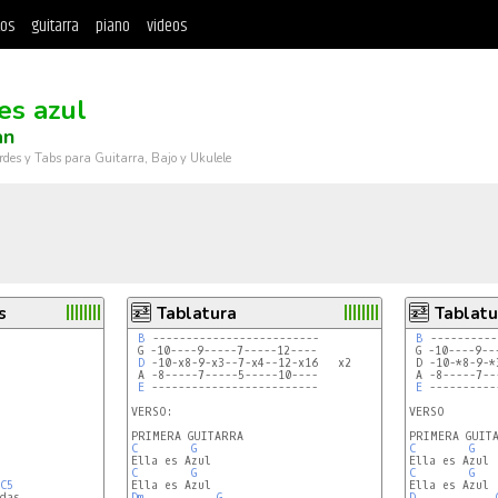
tos
guitarra
piano
videos
es azul
an
rdes y Tabs para Guitarra, Bajo y Ukulele
s
Tablatura
Tablatu
B
 -------------------------

B
 ----------
 G -10----9-----7-----12----

 G -10----9--
D
 -10-x8-9-x3--7-x4--12-x16   x2

 D -10-*8-9-*
 A -8-----7-----5-----10----

 A -8-----7--
E
 -------------------------

E
 ----------
VERSO:

VERSO

C
G
C
G
C
G
C
G
C5
das 

Dm
G
D