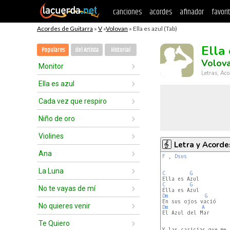
canciones
acordes
afinador
favori
Acordes de Guitarra
»
V
»
Volovan
» Ella es azul (Tab)
Ella 
Populares
del Artista
Historial
Volov
Monitor
Letras, Aco
Ella es azul
Cada vez que respiro
Niño de oro
Violines
Letra y Acorde
Ana
F
 , 
Dsus
La Luna
C
G
C
G
No te vayas de mí
Dm
G
No quieres venir
Dm
A
El Azul del Mar

Te Quiero
Y las caricias que me 