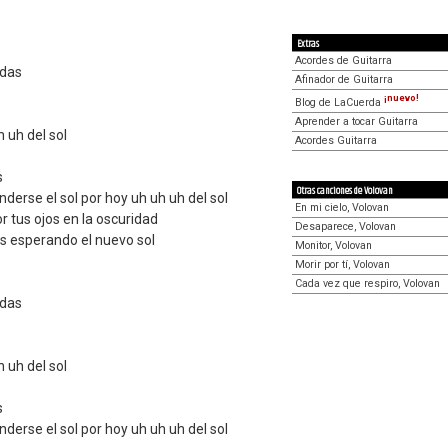
Extras
Acordes de Guitarra
 das
Afinador de Guitarra
¡nuevo!
Blog de LaCuerda
Aprender a tocar Guitarra
h uh del sol
Acordes Guitarra
s
Otras canciones de Volovan
erse el sol por hoy uh uh uh del sol
En mi cielo, Volovan
or tus ojos en la oscuridad
Desaparece, Volovan
s esperando el nuevo sol
Monitor, Volovan
Morir por tí, Volovan
Cada vez que respiro, Volovan
 das
h uh del sol
s
erse el sol por hoy uh uh uh del sol