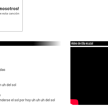
Ft|xxxxxxxxxx
GI---------------------------------------------------

T |xxxxxxxxxx
 nosotros!
DI---------------------------------------------------

B |xxxxxxxxxx
AI-3-3--3-0----------------3-3--3-0------------------

EI----------3--1--1-1--1-3---
e esta canción
Final

c |o|

B |x|
Video de Ella es azul
 das
h uh del sol
s
erse el sol por hoy uh uh uh del sol