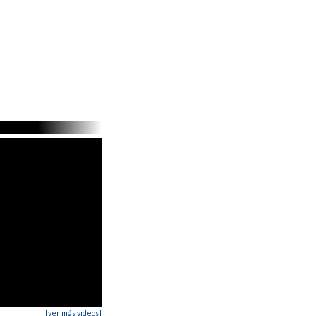
xxxxxx|

xxxxxx|  Despues del solo

xxxxxx|

[ver más videos]