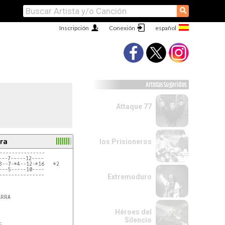
⚲
Inscripción
Conexión
Artistas Sugeridos
Attaque 77
ra
los Prisioneros
---------------

---7-----12----

3--7-*4--12-*16   *2

---5-----10----

---------------

Extremoduro
Héroes del
Silencio
G