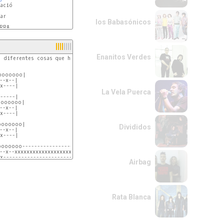
ar

los Babasónicos
RRA

Enanitos Verdes
 diferentes cosas que hace, la verdad es una cacnion muy facil, solo escuc
oooooo|

--x--|

x----|

La Vela Puerca
-----|

oooooo|

--x--|

x----|

oooooo|

Divididos
--x--|

x----|

oooooo--------------------------------|

--x--xxxxxxxxxxxxxxxxxxxxxxxxxxxxxxxx|

x------------------------------------|

Airbag
-----|

oooooo|

--x--|

x----|

Rata Blanca
-o-o-o|

--x--|  Parte sin guitarras, simplifica el hi-hat

x----|
