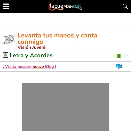
Levanta tus manos y canta
conmigo
Visión Juvenil
Letra y Acordes de Guitarra. Aprende a tocar esta canción
Letra y Acordes
¡ Visita nuestro
nuevo
Blog !