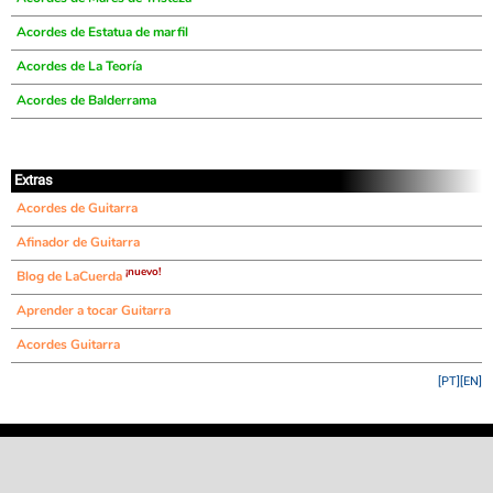
Acordes de Estatua de marfil
Acordes de La Teoría
Acordes de Balderrama
Extras
Acordes de Guitarra
Afinador de Guitarra
¡nuevo!
Blog de LaCuerda
Aprender a tocar Guitarra
Acordes Guitarra
[PT]
[EN]
©
LaCuerda
.net
·
·
·
aviso legal
privacidad
contacto