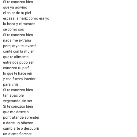
Si te conozco bien
que ya adivino
el color de tu piel
escasa la nariz como era yo
la boca y el menton
se como sos
Si te conozco bien
nada me extraña
porque yo te inventé
conté con la mujer
que te alimenta
entre dos pudo ser
conozco tu perfil
lo que te hace reir
y esa fuerza interior
para vivir
Si te conozco bien
tan apacible
vegetando sin ser
Si te conozco bien
que me desvelo
por tratar de aprender
a darte un biberon
cambiarte o descubrir
un diente florecer