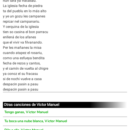
nun tará ya fracasau.
La iglesia fecha de piedra
ta del pueblu en lo más alto
y ye un gozu les campanes
repicar nel campanariu.
Y cerquina de la iglesia
tien so casina el bon parracu
enllená de los afanes
que el vivir va filvanando.
Per les mañanes la misa
cuando atapez el rosariu,
como una esfueya bendita
fecha de rezos y cantos,
y el camín de vuelta al chigre
ya conoz el su fracasu
si de nochi vuelve a casa
despacin pasin a pasu
despacin pasin a pasu
Otras canciones de Victor Manuel
Tengo ganas, Victor Manuel
Tu boca una nube blanca, Victor Manuel