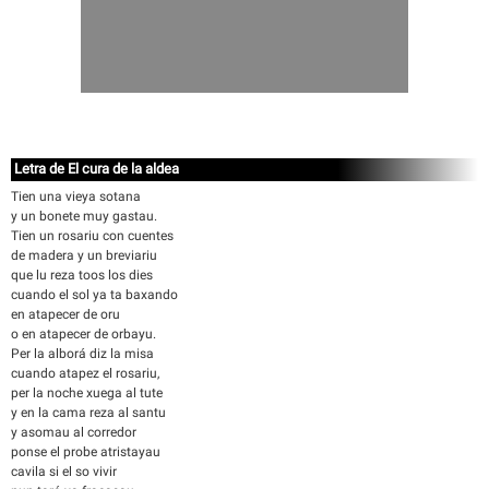
Letra de El cura de la aldea
Tien una vieya sotana
y un bonete muy gastau.
Tien un rosariu con cuentes
de madera y un breviariu
que lu reza toos los dies
cuando el sol ya ta baxando
en atapecer de oru
o en atapecer de orbayu.
Per la alborá diz la misa
cuando atapez el rosariu,
per la noche xuega al tute
y en la cama reza al santu
y asomau al corredor
ponse el probe atristayau
cavila si el so vivir