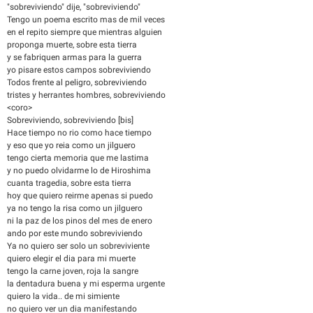
"sobreviviendo" dije, "sobreviviendo"
Tengo un poema escrito mas de mil veces
en el repito siempre que mientras alguien
proponga muerte, sobre esta tierra
y se fabriquen armas para la guerra
yo pisare estos campos sobreviviendo
Todos frente al peligro, sobreviviendo
tristes y herrantes hombres, sobreviviendo
<coro>
Sobreviviendo, sobreviviendo [bis]
Hace tiempo no rio como hace tiempo
y eso que yo reia como un jilguero
tengo cierta memoria que me lastima
y no puedo olvidarme lo de Hiroshima
cuanta tragedia, sobre esta tierra
hoy que quiero reirme apenas si puedo
ya no tengo la risa como un jilguero
ni la paz de los pinos del mes de enero
ando por este mundo sobreviviendo
Ya no quiero ser solo un sobreviviente
quiero elegir el dia para mi muerte
tengo la carne joven, roja la sangre
la dentadura buena y mi esperma urgente
quiero la vida.. de mi simiente
no quiero ver un dia manifestando