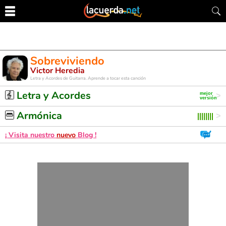
Sobreviviendo
Victor Heredia
Letra y Acordes de Guitarra. Aprende a tocar esta canción
Letra y Acordes
Armónica
¡ Visita nuestro
nuevo
Blog !