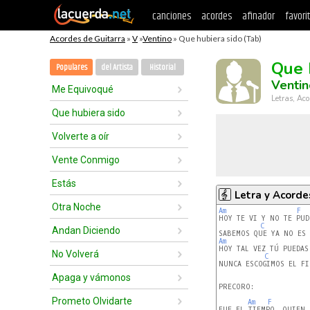
canciones
acordes
afinador
favori
Acordes de Guitarra
»
V
»
Ventino
» Que hubiera sido (Tab)
Que 
Populares
del Artista
Historial
Ventin
Me Equivoqué
Letras, Aco
Que hubiera sido
Volverte a oír
Vente Conmigo
Estás
Letra y Acorde
Otra Noche
Am
F
HOY TE VI Y NO TE PUD
C
Andan Diciendo
Am
HOY TAL VEZ TÚ PUEDAS
No Volverá
C
NUNCA ESCOGIMOS EL FIN
Apaga y vámonos
PRECORO:

Prometo Olvidarte
Am
F
FUE EL TIEMPO, QUIEN 