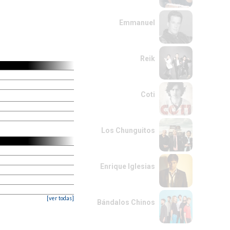
Emmanuel
Reik
Coti
Los Chunguitos
Enrique Iglesias
[ver todas]
Bándalos Chinos