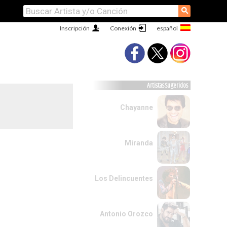
⚲
Inscripción
Conexión
Artistas Sugeridos
Chayanne
Miranda
Los Delincuentes
Antonio Orozco