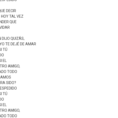
QUE DECIR
, HOY TAL VEZ
NDER QUE
VIDAR
N DIJO QUIZÁS,
 YO TE DEJÉ DE AMAR
I TÚ
DO
I EL
TRO AMIGO,
JADO TODO
ERAMOS
ERA SIDO?
DESPEDIDO
I TÚ
DO
I EL
TRO AMIGO,
JADO TODO