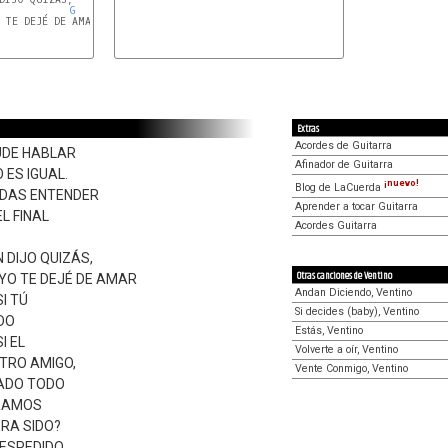
G
 TE DEJÉ DE AMAR

Extras
Acordes de Guitarra
PUDE HABLAR
Afinador de Guitarra
ES IGUAL.
¡nuevo!
Blog de LaCuerda
EDAS ENTENDER
Aprender a tocar Guitarra
L FINAL
Acordes Guitarra
N DIJO QUIZÁS,
Otras canciones de Ventino
 YO TE DEJÉ DE AMAR
Andan Diciendo, Ventino
I TÚ
Si decides (baby), Ventino
DO
Estás, Ventino
I EL
Volverte a oír, Ventino
TRO AMIGO,
Vente Conmigo, Ventino
JADO TODO
ERAMOS
ERA SIDO?
DESPEDIDO