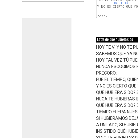
Dm
F
Am
Y NO ES CIERTO QUE YO
CORO:

Letra de Que hubiera sido
HOY TE VI Y NO TE 
SABEMOS QUE YA NO 
HOY TAL VEZ TÚ PU
NUNCA ESCOGIMOS E
PRECORO:
FUE EL TIEMPO, QUIE
Y NO ES CIERTO QUE
QUÉ HUBIERA SIDO? S
NUCA TE HUBIERAS I
QUÉ HUBIERA SIDO? S
TIEMPO FUERA NUES
SI HUBIERAMOS DE
A UN LADO, SI HUBI
INSISTIDO, QUÉ HUBI
SI NO TE HUBIERAS 