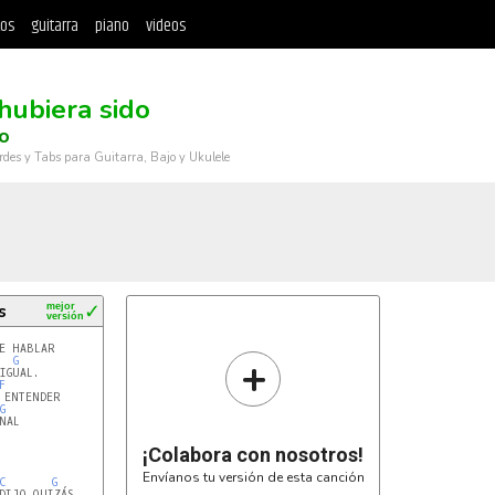
tos
guitarra
piano
videos
hubiera sido
o
rdes y Tabs para Guitarra, Bajo y Ukulele
s
mejor
✓
versión
E HABLAR

+
G
F
 ENTENDER

G
AL

¡Colabora con nosotros!
Envíanos tu versión de esta canción
C
G
DIJO QUIZÁS,
