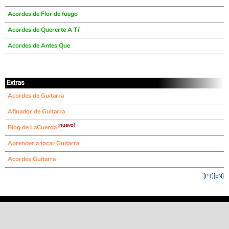
Acordes de Flor de fuego
Acordes de Quererte A Tí
Acordes de Antes Que
Extras
Acordes de Guitarra
Afinador de Guitarra
¡nuevo!
Blog de LaCuerda
Aprender a tocar Guitarra
Acordes Guitarra
[PT]
[EN]
©
LaCuerda
.net
·
·
·
aviso legal
privacidad
contacto