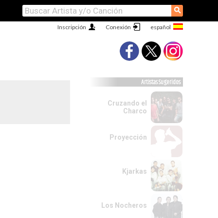
⚲
Inscripción
Conexión
Artistas Sugeridos
Cruzando el
Charco
Proyección
Kjarkas
Los Nocheros