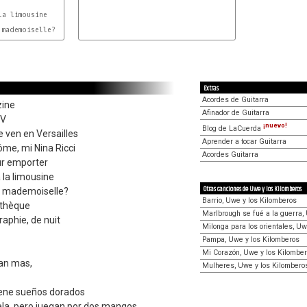
Extras
Acordes de Guitarra
zine
Afinador de Guitarra
TV
¡nuevo!
Blog de LaCuerda
e ven en Versailles
Aprender a tocar Guitarra
me, mi Nina Ricci
Acordes Guitarra
ur emporter
 la limousine
Otras canciones de Uwe y los Kilomberos
o mademoiselle?
Barrio, Uwe y los Kilomberos
othèque
Marlbrough se fué a la guerra,
raphie, de nuit
Milonga para los orientales, Uw
Pampa, Uwe y los Kilomberos
Mi Corazón, Uwe y los Kilombe
ran mas,
Mulheres, Uwe y los Kilombero
iene sueños dorados
ela, pero juegan por dos mangos