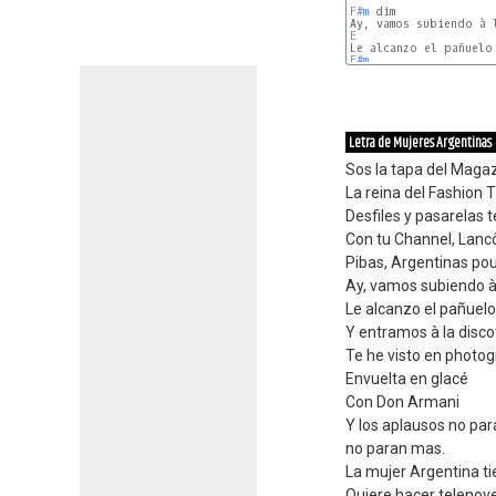
F#m
 dim

E
F#m
Letra de Mujeres Argentinas
Sos la tapa del Maga
La reina del Fashion 
Desfiles y pasarelas t
Con tu Channel, Lancô
Pibas, Argentinas po
Ay, vamos subiendo à
Le alcanzo el pañuel
Y entramos à la disc
Te he visto en photog
Envuelta en glacé
Con Don Armani
Y los aplausos no pa
no paran mas.
La mujer Argentina t
Quiere hacer telenov