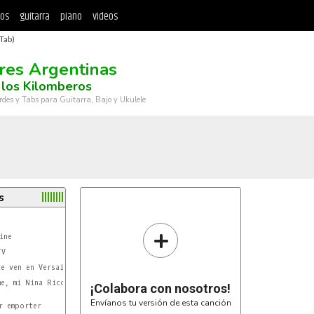
tos
guitarra
piano
videos
Tab)
res Argentinas
 los Kilomberos
rdes y Tabs para Guitarra, Bajo y Ukulele
s
+
e, mi Nina Ricci

¡Colabora con nosotros!
Envíanos tu versión de esta canción
 emporter
