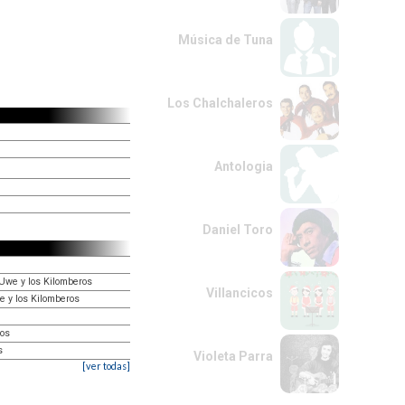
Música de Tuna
Los Chalchaleros
Antologia
Daniel Toro
 Uwe y los Kilomberos
Villancicos
e y los Kilomberos
ros
s
Violeta Parra
[ver todas]