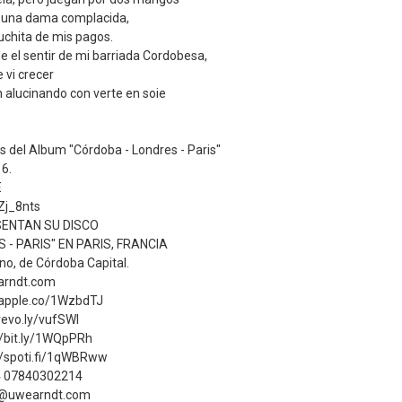
, una dama complacida,
auchita de mis pagos.
de el sentir de mi barriada Cordobesa,
e vi crecer
 alucinando con verte en soie
 del Album "Córdoba - Londres - Paris"
6.
E
Zj_8nts
ENTAN SU DISCO
 - PARIS" EN PARIS, FRANCIA
no, de Córdoba Capital.
earndt.com
://apple.co/1WzbdTJ
/vevo.ly/vufSWI
://bit.ly/1WQpPRh
p://spoti.fi/1qWBRww
4 07840302214
fo@uwearndt.com