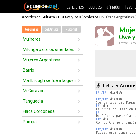
canciones
acordes
afinador
favori
Acordes de Guitarra
»
U
»
Uwe y los Kilomberos
» Mujeres Argentinas (
Muje
Populares
del Artista
Historial
Uwe y
Mulheres
Letras, Aco
Milonga para los orientales
Mujeres Argentinas
Barrio
Marlbrough se fué a la guerra
Letra y Acorde
Mi Corazón
F#m/F#m
 dim/F#m

F#m/F#m
 dim/F#m

Tanguedia
F#m
 dim

Flaca Cordobesa
F#m
F#m
 dim

Pampa
Con tu Channel, Lancôm
F#m/F#m
 dim/F#m

Pibas, Argentinas pour