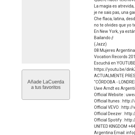
La magia es atrevida
je ne sais pas, una g
Che flaca, latina, des
no te olvides que yo t
En New York, ya están
Bailando ¡!
(Jazz)
08 Mujeres Argentinas
Vocation Records 201
Escuchá en YOUTUB
https://youtu.be/dink
ACTUALMENTE PRES
Añade LaCuerda
"CÓRDOBA - LONDRES
a tus favoritos
Uwe Arndt es Argenti
Official Website : uw
Official Itunes : http
Official VEVO : http:/
Official Deezer : http
Official Spotify : htt
UNITED KINGDOM +4
Argentina Email: in