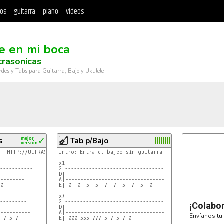
tos
guitarra
piano
videos
e en mi boca
trasonicas
rdes y Tabs para Guitarra, Bajo y Ukulele
s
mejor
✓
Tab p/Bajo
versión
--HTTP://ULTRASONICAS.CJB.NET-------------------

Intro: Entra el bajeo sin guitarra

x1

-----------

G|---------------------------------

----------      INTRO X 1

D|---------------------------------

--------

A|---------------------------------

0---   

E|-0--0--5--5--7--7--5--7--5--0----

x7

---------

G|---------------------------------

¡Colabo
----------

D|---------------------------------

-----------     MUCHAS VECES ((JAJA NO SE CUANTAS)) 

A|---------------------------------

Envíanos tu 
-7-5-7

E|-000-555-777-5-7-5-7-0-----------
