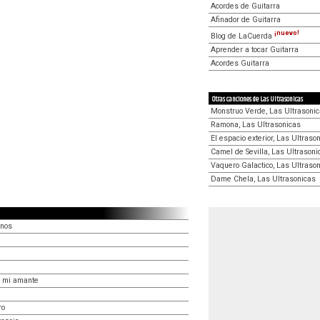
Acordes de Guitarra
Afinador de Guitarra
¡nuevo!
Blog de LaCuerda
Aprender a tocar Guitarra
Acordes Guitarra
Otras canciones de Las Ultrasonicas
Monstruo Verde, Las Ultrasoni
Ramona, Las Ultrasonicas
El espacio exterior, Las Ultraso
Camel de Sevilla, Las Ultrasoni
Vaquero Galactico, Las Ultraso
Dame Chela, Las Ultrasonicas
anos
 mi amante
ro