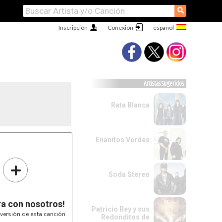
⚲
Inscripción
Conexión
Artistas Sugeridos
Rata Blanca
Enanitos Verdes
+
Soda Stereo
ra con nosotros!
Patricio Rey y sus
versión de esta canción
Redonditos de