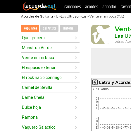
canciones
acordes
afinador
favori
Acordes de Guitarra
»
U
»
Las Ultrasonicas
» Vente en mi boca (Tab)
Vent
Populares
del Artista
Historial
Las Ul
Que grocero
Letras, Aco
Monstruo Verde
Vente en mi boca
El espacio exterior
El rock nació conmigo
Letra y Acorde
Camel de Sevilla
VISITANOS-------------
Dame Chela
  G|------------------
  D|------------------
  A|------------------
Dulce hoja
  E|--0-05-57-7-5-7-5-
Ramona
  G|------------------
  D|------------------
  A|-----------------
Vaquero Galactico
  E|--0-00-5-55-7-77-5