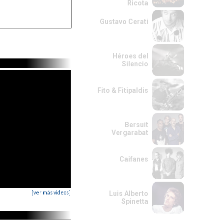
Ricota
Gustavo Cerati
Héroes del
Silencio
Fito & Fitipaldis
Bersuit
Vergarabat
Caifanes
[ver más videos]
Luis Alberto
Spinetta