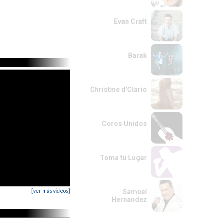
Evan Craft
Barak
Christine d'Clario
Coros Unidos
Toma tu Lugar
[ver más videos]
Samuel
Hernandez