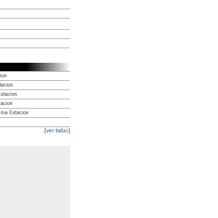
ion
tacion
Estacion
tacion
ima Estacion
[ver todas]