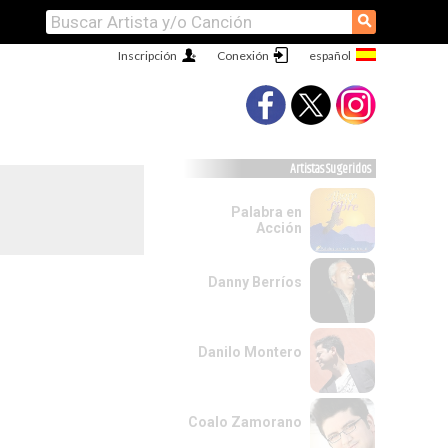
⚲
Inscripción
Conexión
Artistas Sugeridos
Palabra en
Acción
Danny Berríos
Danilo Montero
Coalo Zamorano