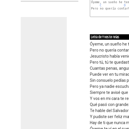
Óyeme, un sueño he ten
C
D
Letra de Y vos te reías
Óyeme, un sueño he 
Pero no quería contar
Jesucristo había ven
Pero tú, tú te quedas
Cuantas penas, angus
Puede ver en tu mira
Sin consuelo pedías 
Pero ya nadie escuch
Siempre te avisé que
Y vos en mi cara te re
Qué pasó con grandez
Te hable del Salvador
Y pudiste ser feliz m
Hay de ti que nunca m
Óyeme te ví en el su