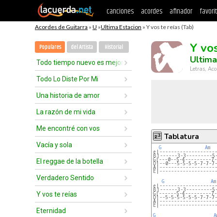
canciones
acordes
afinador
favori
Acordes de Guitarra
»
U
»
Ultima Estacion
» Y vos te reías (Tab)
Y vos
Populares
del Artista
Historial
Ultima
Todo tiempo nuevo es mejor
Letras, Aco
Todo Lo Diste Por Mi
Una historia de amor
La razón de mi vida
Me encontré con vos
Tablatura
Vacía y sola
G
Am
e|-------------------
B|------3-3---------5
G|---0--5-4---------7-
El reggae de la botella
D|--0---5-5-5-5-7-7-7
A|-------------------
E|-------------------
Verdadero Sentido
G
Am
e|-------------------
B|------3-3---------5
Y vos te reías
G|------5-4---------7-
D|--5-5-5-5-5-5-7-7-7
A|-------------------
E|-------------------
Eternidad
G
A