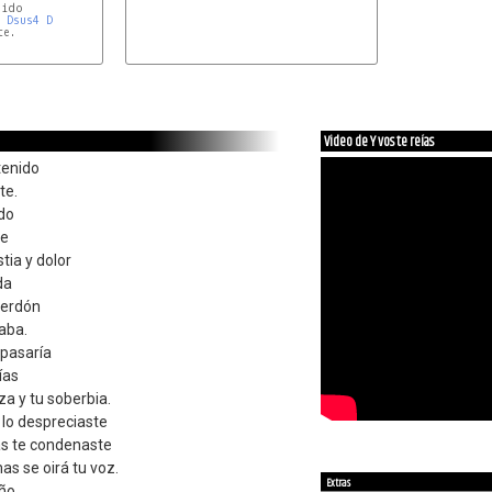
ido

Dsus4
D
Video de Y vos te reías
tenido
te.
ido
te
tia y dolor
da
perdón
aba.
 pasaría
ías
a y tu soberbia.
 lo despreciaste
as te condenaste
as se oirá tu voz.
Extras
eño