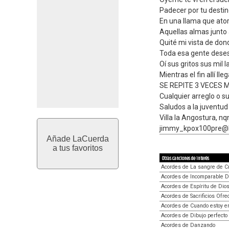
Padecer por tu desti
En una llama que at
Aquellas almas junto
Quité mi vista de do
Toda esa gente dese
Oí sus gritos sus mil
Mientras el fin allí lle
SE REPITE 3 VECES 
Cualquier arreglo o s
Saludos a la juventud 
Villa la Angostura, n
jimmy_kpox100pre@h
Añade LaCuerda
a tus favoritos
Otras canciones de interés
Acordes de La sangre de C
Acordes de Incomparable D
Acordes de Espíritu de Dio
Acordes de Sacrificios Ofre
Acordes de Cuando estoy en
Acordes de Dibujo perfecto
Acordes de Danzando