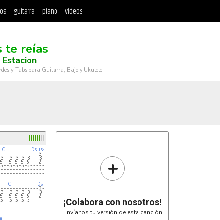
tos
guitarra
piano
videos
 te reías
 Estacion
rdes y Tabs para Guitarra, Bajo y Ukulele
C
Dsus4
D
--------------3-3-3-3-2----------------
-3--3-3-3-3---3-3-3-3-3----------------
+
5--5-5-5-5---2-2-2-2-2----------------
-5--5-5-5-5----------------------------
---------------------------------------
---------------------------------------
C
Dsus4
D
Dsus4
D
--------------3-3-3-3-2-----3-3-3-3-2--
-3--3-3-3-3---3-3-3-3-3-----3-3-3-3-3--
5--5-5-5-5---2-2-2-2-2-----2-2-2-2-2--
-5--5-5-5-5----------------------------
¡Colabora con nosotros!
---------------------------------------
---------------------------------------
Envíanos tu versión de esta canción
m