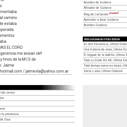
Acordes de Guitarra
no
Afinador de Guitarra
ormentaba
¡nuevo!
Blog de LaCuerda
 al camino
Aprender a tocar Guitarra
nde estaba
Acordes Guitarra
sperada
 lamentos
Otras canciones de Ultima Estacion
gaba.
En otra frecuencia, Ultima Estac
MAS EL CORO.
Una historia de amor, Ultima Es
ugerencia me avisan ok!!.
El reggae de la botella, Ultima 
y hnos de la M.I.S de
Todo Lo Diste Por Mi, Ultima Es
qn. Jaime
Todo tiempo nuevo es mejor, Ult
otmail.com / jaimevla@yahoo.com.ar
Vacía y sola, Ultima Estacion
risto Jesús
ios
s
ceré
 tu presencia
 de Dios