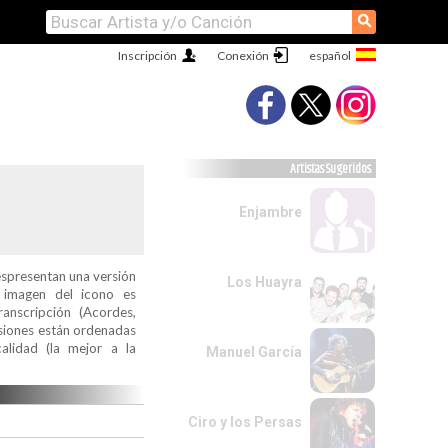
⚲
Inscripción
Conexión
Artistas Sugeridos
Enjambre
espresentan una versión
Los Huayra
a imagen del icono es
ranscripción (Acordes,
ersiones están ordenadas
alidad (la mejor a la
Manuel García
Ciro y los Persas