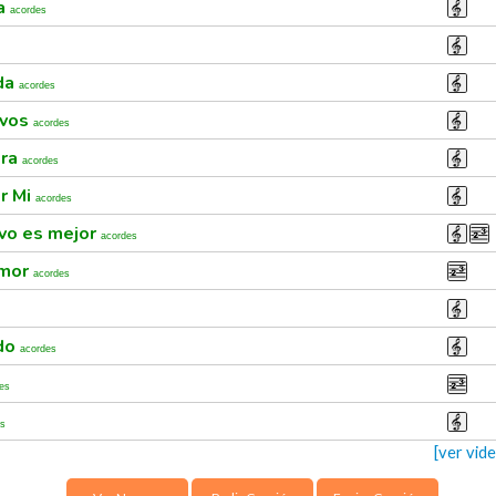
ia
acordes
ida
acordes
 vos
acordes
era
acordes
r Mi
acordes
vo es mejor
acordes
amor
acordes
ido
acordes
es
es
[ver vid