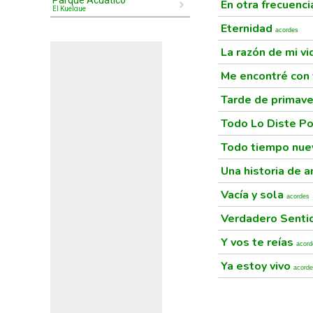
Parque Acuático
En otra frecuenc
El Kuelgue
Eternidad
acordes
La razón de mi v
Me encontré con
Tarde de primav
Todo Lo Diste Po
Todo tiempo nue
Una historia de 
Vacía y sola
acordes
Verdadero Sent
Y vos te reías
acord
Ya estoy vivo
acord