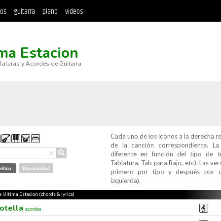
tos
guitarra
piano
videos
ma Estacion
blaturas y Acordes de Guitarra
Cada uno de los iconos a la derecha r
de la canción correspondiente. L
⚲
×
diferente en función del tipo de t
Tablatura, Tab para Bajo, etc). Las v
ético
Popularidad
primero por tipo y después por c
izquierda).
e Ultima Estacion (chords & lyrics)
botella
acordes