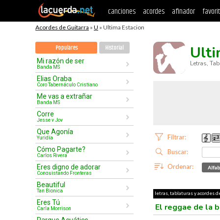
canciones
acordes
afinador
favori
Acordes de Guitarra
»
U
» Ultima Estacion
Ulti
Populares
Historial
Mi razón de ser
Letras, Ta
Banda MS
Elias Oraba
Coro Tabernáculo Cristiano
Me vas a extrañar
Banda MS
Corre
Jesse y Joy
Que Agonía
Filtrar:
Yuridia
Cómo Pagarte?
Buscar:
Carlos Rivera
Ordenar:
Eres digno de adorar
Alfab
Conquistando Fronteras
Beautiful
Tan Bionica
letras, tablaturas y acordes d
Eres Tú
El reggae de la 
Carla Morrison