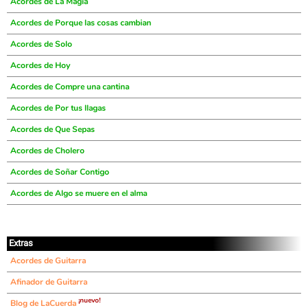
Acordes de La Magia
Acordes de Porque las cosas cambian
Acordes de Solo
Acordes de Hoy
Acordes de Compre una cantina
Acordes de Por tus llagas
Acordes de Que Sepas
Acordes de Cholero
Acordes de Soñar Contigo
Acordes de Algo se muere en el alma
Extras
Acordes de Guitarra
Afinador de Guitarra
¡nuevo!
Blog de LaCuerda