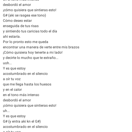
desbordó el amor
¡cómo quisiera que sintieras esto!
G# (aki se rasgea ese tono)
Cómo deseo estar
enseguida de tus risas
y sintiendo tus caricias todo el día
ahí estaría.
Por lo pronto esto me queda
encontrar una manera de verte entre mis brazos
¡Cómo quisiera hoy tenerte a mi lado!
y decirte lo mucho que te extraño...
uoh...
Y es que estoy
acostumbrado en el silencio
a oír tu voz
que me llega hasta los huesos
y en el calor
en el tono más intenso
desbordó el amor
¡cómo quisiera que sintieras esto!
uh...
Y es que estoy
G# (y entra aki kn el G#)
acostumbrado en el silencio