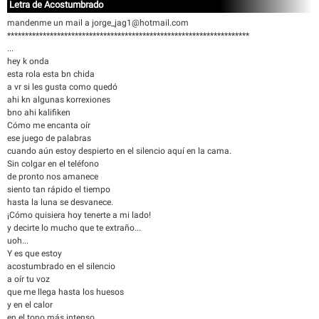
Letra de Acostumbrado
mandenme un mail a jorge_jag1@hotmail.com
********************************************************************
...
hey k onda
esta rola esta bn chida
a vr si les gusta como quedó
ahi kn algunas korrexiones
bno ahi kalifiken
Cómo me encanta oír
ese juego de palabras
cuando aún estoy despierto en el silencio aquí en la cama.
Sin colgar en el teléfono
de pronto nos amanece
siento tan rápido el tiempo
hasta la luna se desvanece.
¡Cómo quisiera hoy tenerte a mi lado!
y decirte lo mucho que te extraño...
uoh...
Y es que estoy
acostumbrado en el silencio
a oír tu voz
que me llega hasta los huesos
y en el calor
en el tono más intenso