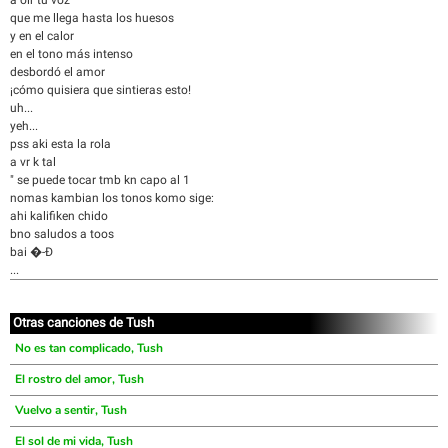
a oír tu voz
que me llega hasta los huesos
y en el calor
en el tono más intenso
desbordó el amor
¡cómo quisiera que sintieras esto!
uh...
yeh...
pss aki esta la rola
a vr k tal
" se puede tocar tmb kn capo al 1
nomas kambian los tonos komo sige:
ahi kalifiken chido
bno saludos a toos
bai �-Ð
...
Otras canciones de Tush
No es tan complicado, Tush
El rostro del amor, Tush
Vuelvo a sentir, Tush
El sol de mi vida, Tush