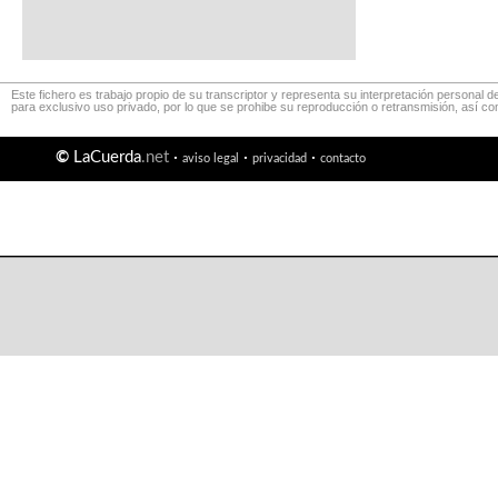
Este fichero es trabajo propio de su transcriptor y representa su interpretación personal d
para exclusivo uso privado, por lo que se prohibe su reproducción o retransmisión, así c
©
LaCuerda
.net
·
·
·
aviso legal
privacidad
contacto