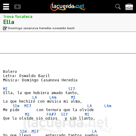
Trova Yucateca
Ella
Domingo casanova heredia-oswaldo bazil
Bolero

Letra: Oswaldo Bazil

Música: Domingo Casanova Heredia

MI
SI7
Ella, la que hubiera amado tanto,

LA
LAm
MI
La que hechizó con música mi alma,

SIm
MI7
LA
LAm
Me pide       con ternura que la olvide

MI
FA#7
SI7
MI
Que la olvide sin odios   y sin llanto.

SIm
MI7
LA
Yo que llevo      enterrado tantos sueños,
