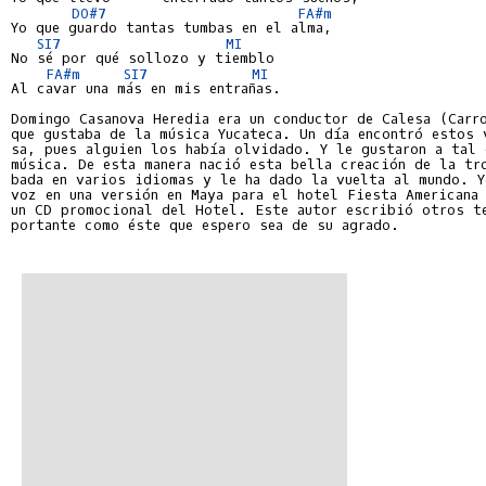
DO#7
FA#m
Yo que guardo tantas tumbas en el alma,

SI7
MI
No sé por qué sollozo y tiemblo

FA#m
SI7
MI
Al cavar una más en mis entrañas.

Domingo Casanova Heredia era un conductor de Calesa (Carro
que gustaba de la música Yucateca. Un día encontró estos v
sa, pues alguien los había olvidado. Y le gustaron a tal 
música. De esta manera nació esta bella creación de la tro
bada en varios idiomas y le ha dado la vuelta al mundo. Y
voz en una versión en Maya para el hotel Fiesta Americana 
un CD promocional del Hotel. Este autor escribió otros te
portante como éste que espero sea de su agrado.          