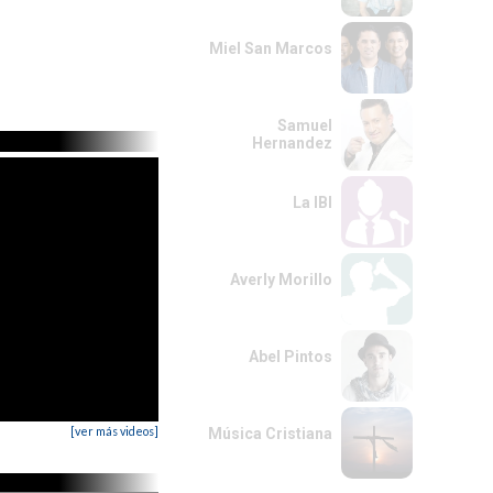
Miel San Marcos
Samuel
Hernandez
La IBI
Averly Morillo
Abel Pintos
[ver más videos]
Música Cristiana