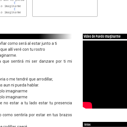
E
o imaginarme

E
o imaginarme

Video de Puedo Imaginarme
ar como será al estar junto a ti
ue allí veré con tu rostro
aginarme.
a que sentirá mi ser danzare por ti mi
oria o me tendré que arrodillar,
ás aun ni pueda hablar.
olo imaginarme
olo imaginarme
 no estar a tu lado estar tu presencia
o como sentiría por estar en tus brazos
Extras
e rodillas caeré