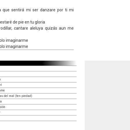
a que sentirá mi ser danzare por ti mi
estaré de pie en tu gloria
odillar, cantare aleluya quizás aun me
olo imaginarme
olo imaginarme
o
el
éame
as del mal (ten piedad)
va
sión
r