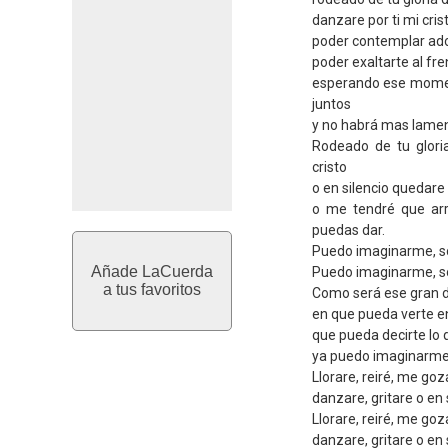
danzare por ti mi cris
poder contemplar ad
poder exaltarte al fr
esperando ese mome
juntos
y no habrá mas lamen
Rodeado de tu glori
cristo
o en silencio quedare 
o me tendré que arro
puedas dar.
Puedo imaginarme, s
Añade LaCuerda
Puedo imaginarme, s
a tus favoritos
Como será ese gran 
en que pueda verte en
que pueda decirte lo 
ya puedo imaginarme
Llorare, reiré, me goz
danzare, gritare o en
Llorare, reiré, me goz
danzare, gritare o en