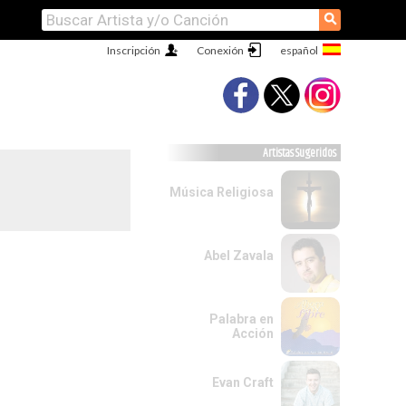
⚲
Inscripción
Conexión
Artistas Sugeridos
Música Religiosa
Abel Zavala
Palabra en
Acción
Evan Craft