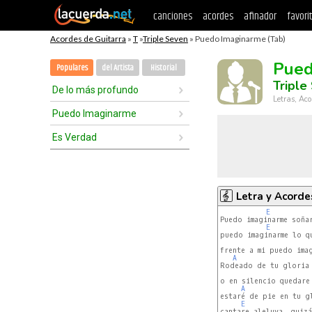
canciones
acordes
afinador
favori
Acordes de Guitarra
»
T
»
Triple Seven
» Puedo Imaginarme (Tab)
Pued
Populares
del Artista
Historial
Triple
De lo más profundo
Letras, Aco
Puedo Imaginarme
Es Verdad
Letra y Acorde
E
Puedo imaginarme soñar
E
puedo imaginarme lo qu
frente a mi puedo imag
A
Rodeado de tu gloria 
o en silencio quedare

A
estaré de pie en tu g
E
cantare aleluya, quizá