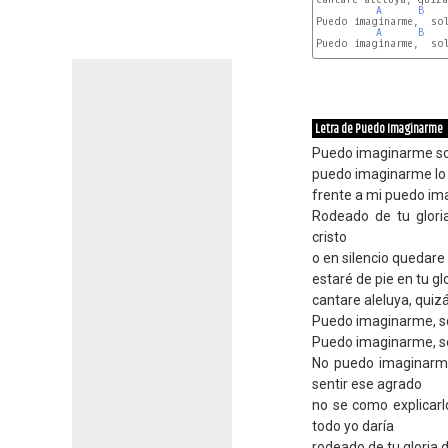
A
B
Puedo imaginarme,  sol
A
B
Puedo imaginarme,  sol
Letra de Puedo Imaginarme
Puedo imaginarme soñ
puedo imaginarme lo q
frente a mi puedo im
Rodeado de tu glori
cristo
o en silencio quedare
estaré de pie en tu gl
cantare aleluya, quiz
Puedo imaginarme, s
Puedo imaginarme, s
No puedo imaginarme
sentir ese agrado
no se como explicarl
todo yo daría
rodeado de tu gloria d