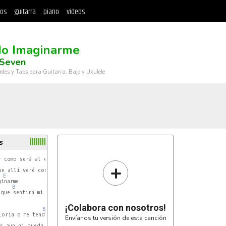
tos
guitarra
piano
videos
o Imaginarme
 Seven
rdes y Tabs para Guitarra, Bajo y Ukulele
s
A
 como será al estar junto a ti

+
A
e allí veré con tu rostro

E
inarme.

B
E
que sentirá mi ser danzare por ti mi cristo

¡Colabora con nosotros!
B
loria o me tendré que arrodillar,

Envíanos tu versión de esta canción
s aun ni pueda hablar.
