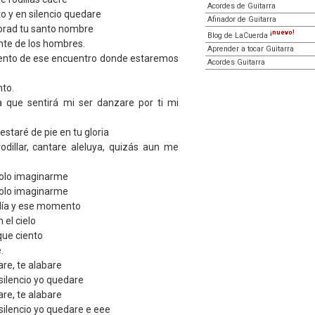
Acordes de Guitarra
to y en silencio quedare
Afinador de Guitarra
orad tu santo nombre
¡nuevo!
Blog de LaCuerda
ente de los hombres.
Aprender a tocar Guitarra
nto de ese encuentro donde estaremos
Acordes Guitarra
to.
a que sentirá mi ser danzare por ti mi
estaré de pie en tu gloria
dillar, cantare aleluya, quizás aun me
olo imaginarme
olo imaginarme
día y ese momento
 el cielo
que ciento
.
are, te alabare
 silencio yo quedare
are, te alabare
 silencio yo quedare e eee