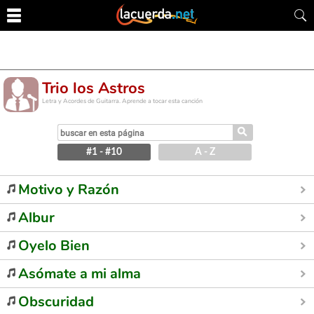
Trio los Astros
Letra y Acordes de Guitarra. Aprende a tocar esta canción
⚲
#1 - #10
A - Z
Motivo y Razón
Albur
Oyelo Bien
Asómate a mi alma
Obscuridad