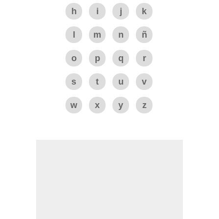
h
i
j
k
l
m
n
ñ
o
p
q
r
s
t
u
v
w
x
y
z